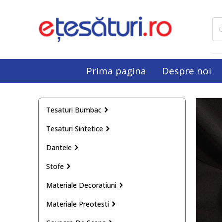
Cau
dup
Prima pagina
Despre noi
Tesaturi Bumbac
Tesaturi Sintetice
Dantele
Stofe
Materiale Decoratiuni
Materiale Preotesti