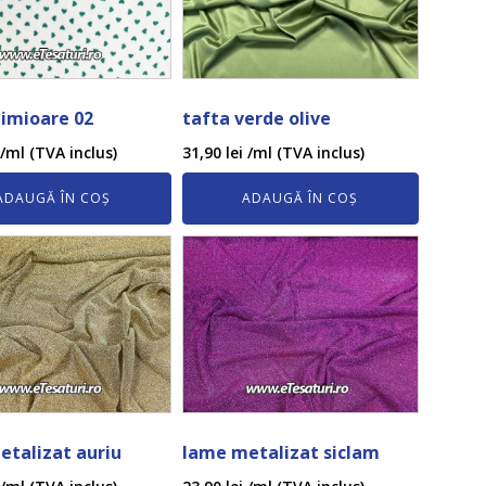
nimioare 02
tafta verde olive
/ml (TVA inclus)
31,90
lei
/ml (TVA inclus)
ADAUGĂ ÎN COȘ
ADAUGĂ ÎN COȘ
talizat auriu
lame metalizat siclam