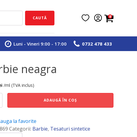
0
CAUTĂ
Luni - Vineri 9:00 - 17:00
0732 478 433
rbie neagra
ei
/ml (TVA inclus)
e
ADAUGĂ ÎN COȘ
auga la favorite
869
Categorii:
Barbie
,
Tesaturi sintetice