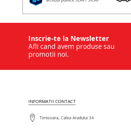
Inscrie-te la Newsletter
Afli cand avem produse sau
promotii noi.
INFORMATII CONTACT
Timisoara, Calea Aradului 34