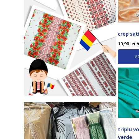
crep sa
10,90
lei
/
A
triplu v
verde