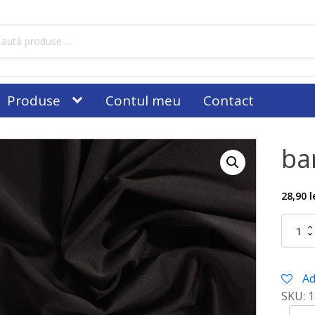
tă
ă:
Produse
Contul meu
Contact
ba
28,90
l
Cantitat
barbie
neagra
Ad
SKU:
1