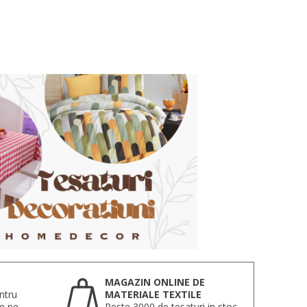
MAGAZIN ONLINE DE
ntru
MATERIALE TEXTILE
te pe
Peste 3000 de tesaturi in stoc