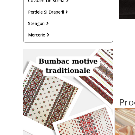
Covoare De Scena
Perdele Si Draperii
Steaguri
Mercerie
Pro