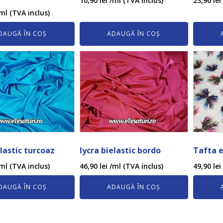
10,90
lei
/ml (TVA inclus)
23,90
lei
ml (TVA inclus)
DAUGĂ ÎN COȘ
ADAUGĂ ÎN COȘ
elastic turcoaz
lycra bielastic bordo
Tafta e
ml (TVA inclus)
46,90
lei
/ml (TVA inclus)
49,90
lei
DAUGĂ ÎN COȘ
ADAUGĂ ÎN COȘ