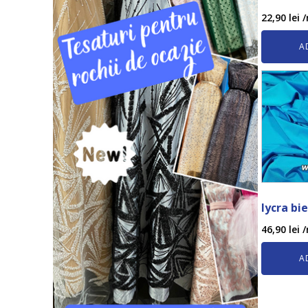
22,90
lei
/
A
lycra bi
46,90
lei
/
A