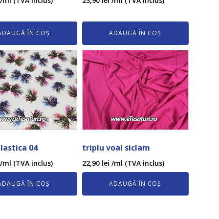
/ml (TVA inclus)
23,90
lei
/ml (TVA inclus)
ADAUGĂ ÎN COȘ
ADAUGĂ ÎN COȘ
lastica 04
triplu voal siclam
/ml (TVA inclus)
22,90
lei
/ml (TVA inclus)
ADAUGĂ ÎN COȘ
ADAUGĂ ÎN COȘ