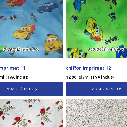
imprimat 11
chiffon imprimat 12
ml (TVA inclus)
12,90
lei
/ml (TVA inclus)
ADAUGĂ ÎN COȘ
ADAUGĂ ÎN COȘ