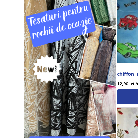
chiffon 
12,90
lei
/