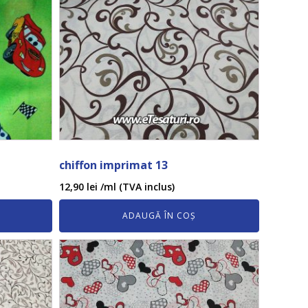
chiffon imprimat 13
12,90
lei
/ml (TVA inclus)
ADAUGĂ ÎN COȘ