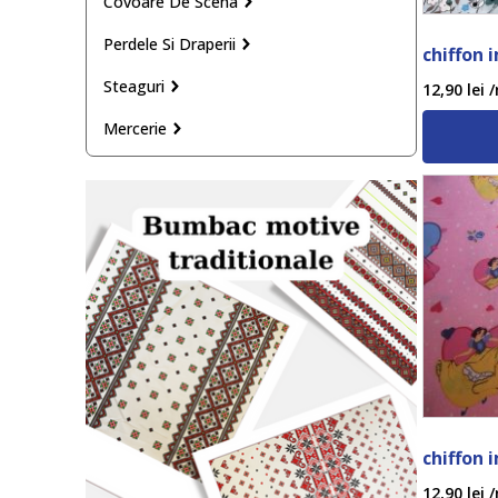
Covoare De Scena
Perdele Si Draperii
chiffon 
Steaguri
12,90
lei
/
Mercerie
chiffon 
12,90
lei
/