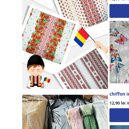
chiffon 
12,90
lei
/