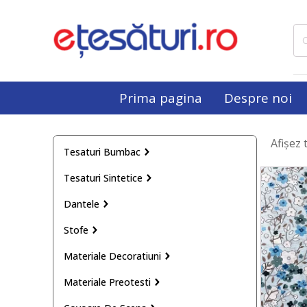
Cau
dup
Prima pagina
Despre noi
Afișez 
Tesaturi Bumbac
Tesaturi Sintetice
Dantele
Stofe
Materiale Decoratiuni
Materiale Preotesti