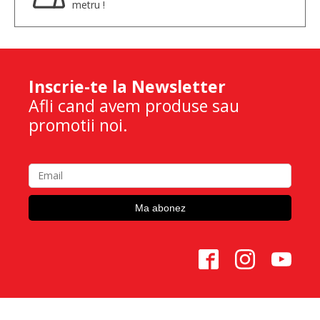
metru !
Inscrie-te la Newsletter
Afli cand avem produse sau
promotii noi.