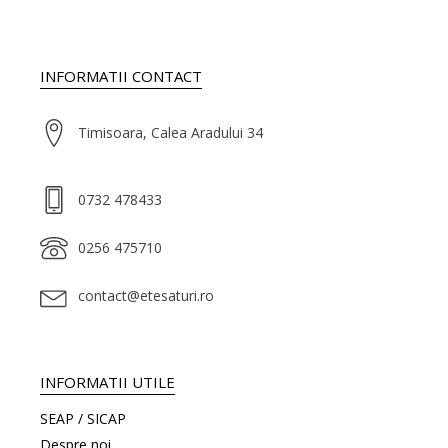
INFORMATII CONTACT
Timisoara, Calea Aradului 34
0732 478433
0256 475710
contact@etesaturi.ro
INFORMATII UTILE
SEAP / SICAP
Despre noi