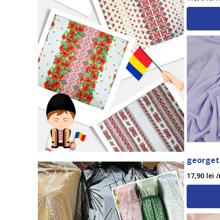
georgett
17,90
lei
/