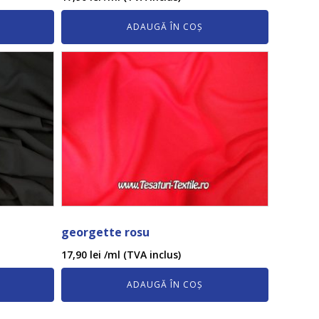
ADAUGĂ ÎN COȘ
georgette rosu
17,90
lei
/ml (TVA inclus)
ADAUGĂ ÎN COȘ