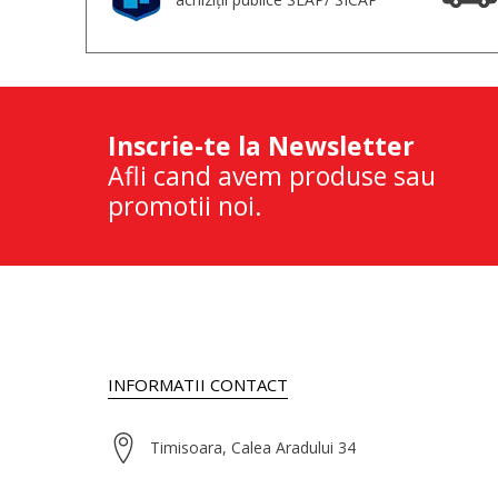
Inscrie-te la Newsletter
Afli cand avem produse sau
promotii noi.
INFORMATII CONTACT
Timisoara, Calea Aradului 34