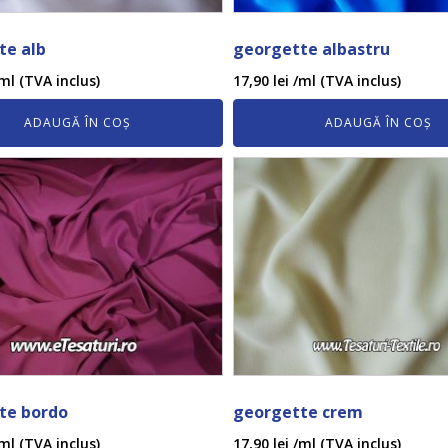
te alb
georgette albastru
ml (TVA inclus)
17,90
lei
/ml (TVA inclus)
ADAUGĂ ÎN COȘ
ADAUGĂ ÎN COȘ
te bordo
georgette crem
ml (TVA inclus)
17,90
lei
/ml (TVA inclus)