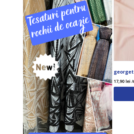
georgett
17,90
lei
/