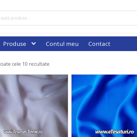
tă
ă:
Produse
Contul meu
Contact
toate cele 10 rezultate