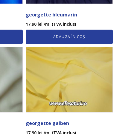
georgette bleumarin
17,90
lei
/ml (TVA inclus)
ADAUGĂ ÎN COȘ
georgette galben
17,90
lei
/ml (TVA inclus)