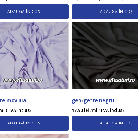
ADAUGĂ ÎN COȘ
ADAUGĂ ÎN COȘ
e mov lila
georgette negru
ml (TVA inclus)
17,90
lei
/ml (TVA inclus)
ADAUGĂ ÎN COȘ
ADAUGĂ ÎN COȘ