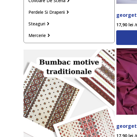
Covoare De Scena
Perdele Si Draperii
georget
Steaguri
17,90
lei
/
Mercerie
georget
17,90
lei
/