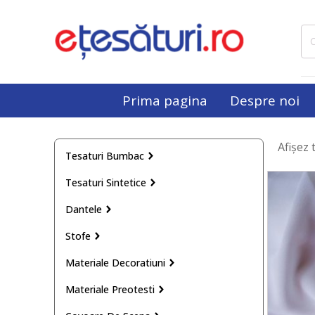
Cau
dup
Prima pagina
Despre noi
Afișez 
Tesaturi Bumbac
Tesaturi Sintetice
Dantele
Stofe
Materiale Decoratiuni
Materiale Preotesti