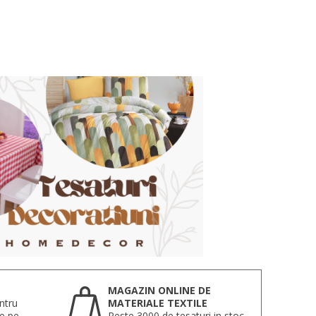
MAGAZIN ONLINE DE
ntru
MATERIALE TEXTILE
te pe
Peste 3000 de tesaturi in stoc