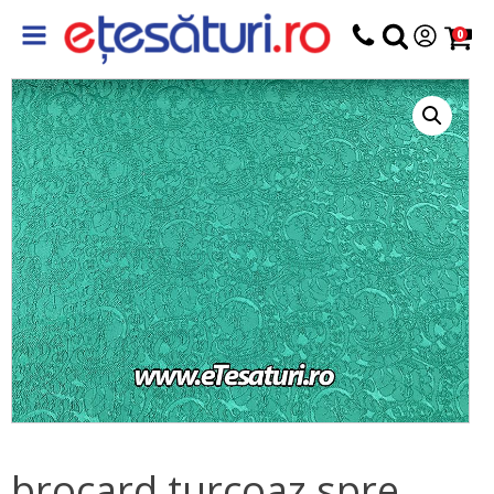
0
brocard turcoaz spre