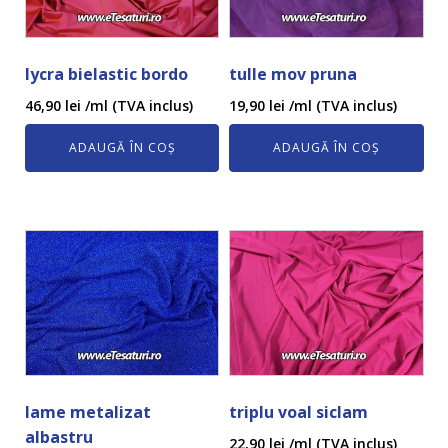
lycra bielastic bordo
tulle mov pruna
46,90
lei
/ml (TVA inclus)
19,90
lei
/ml (TVA inclus)
ADAUGĂ ÎN COȘ
ADAUGĂ ÎN COȘ
lame metalizat
triplu voal siclam
albastru
22,90
lei
/ml (TVA inclus)