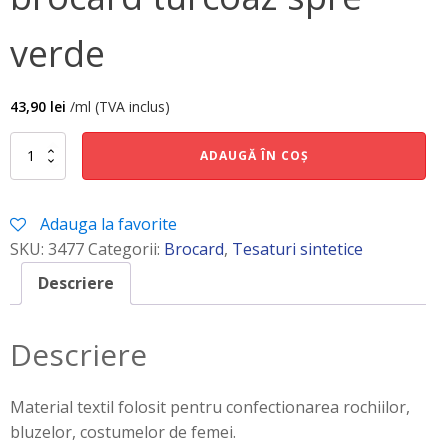
verde
43,90
lei
/ml (TVA inclus)
Cantitate
ADAUGĂ ÎN COȘ
brocard
turcoaz
spre
Adauga la favorite
verde
SKU:
3477
Categorii:
Brocard
,
Tesaturi sintetice
Descriere
Descriere
Material textil folosit pentru confectionarea rochiilor,
bluzelor, costumelor de femei.