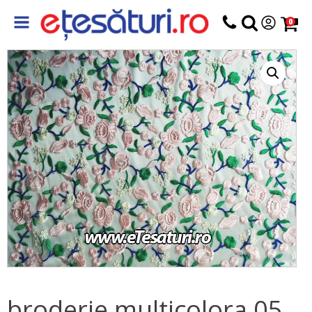
0
broderie multicolora 05