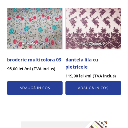
broderie multicolora 03
dantela lila cu
pietricele
95,00
lei
/ml (TVA inclus)
119,90
lei
/ml (TVA inclus)
ADAUGĂ ÎN COȘ
ADAUGĂ ÎN COȘ