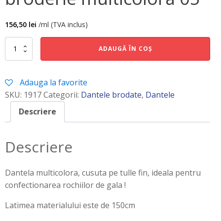
156,50
lei
/ml (TVA inclus)
Cantitate
ADAUGĂ ÎN COȘ
broderie
multicolora
05
Adauga la favorite
SKU:
1917
Categorii:
Dantele brodate
,
Dantele
Descriere
Descriere
Dantela multicolora, cusuta pe tulle fin, ideala pentru
confectionarea rochiilor de gala !
Latimea materialului este de 150cm