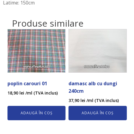
Latime: 150cm
Produse similare
poplin carouri 01
damasc alb cu dungi
240cm
18,90
lei
/ml (TVA inclus)
37,90
lei
/ml (TVA inclus)
ADAUGĂ ÎN COȘ
ADAUGĂ ÎN COȘ