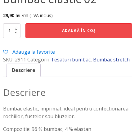
29,90
lei
/ml (TVA inclus)
Cantitate
ADAUGĂ ÎN COȘ
bumbac
elastic
02
Adauga la favorite
SKU:
2911
Categorii:
Tesaturi bumbac
,
Bumbac stretch
Descriere
Descriere
Bumbac elastic, imprimat, ideal pentru confectionarea
rochiilor, fustelor sau bluzelor.
Compozitie: 96 % bumbac, 4 % elastan