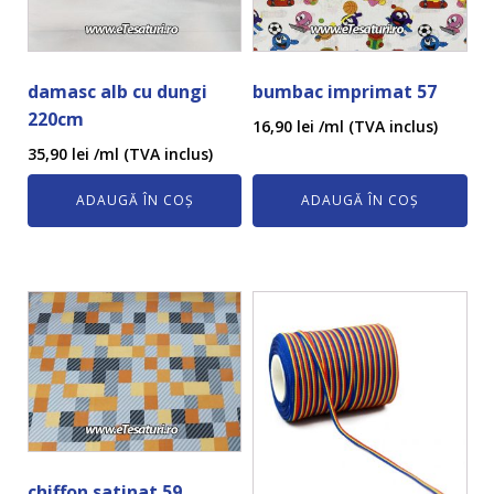
damasc alb cu dungi
bumbac imprimat 57
220cm
16,90
lei
/ml (TVA inclus)
35,90
lei
/ml (TVA inclus)
ADAUGĂ ÎN COȘ
ADAUGĂ ÎN COȘ
chiffon satinat 59