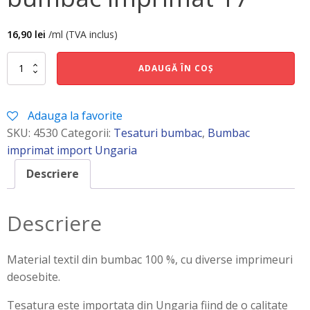
16,90
lei
/ml (TVA inclus)
Cantitate
ADAUGĂ ÎN COȘ
bumbac
imprimat
17
Adauga la favorite
SKU:
4530
Categorii:
Tesaturi bumbac
,
Bumbac
imprimat import Ungaria
Descriere
Descriere
Material textil din bumbac 100 %, cu diverse imprimeuri
deosebite.
Tesatura este importata din Ungaria fiind de o calitate