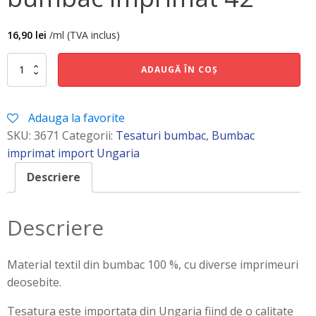
16,90
lei
/ml (TVA inclus)
Cantitate
ADAUGĂ ÎN COȘ
bumbac
imprimat
42
Adauga la favorite
SKU:
3671
Categorii:
Tesaturi bumbac
,
Bumbac
imprimat import Ungaria
Descriere
Descriere
Material textil din bumbac 100 %, cu diverse imprimeuri
deosebite.
Tesatura este importata din Ungaria fiind de o calitate