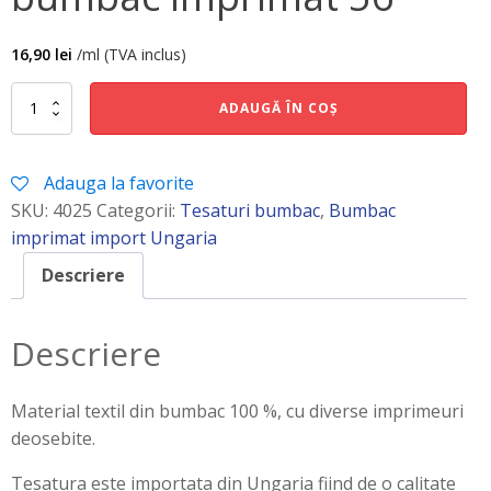
16,90
lei
/ml (TVA inclus)
Cantitate
ADAUGĂ ÎN COȘ
bumbac
imprimat
56
Adauga la favorite
SKU:
4025
Categorii:
Tesaturi bumbac
,
Bumbac
imprimat import Ungaria
Descriere
Descriere
Material textil din bumbac 100 %, cu diverse imprimeuri
deosebite.
Tesatura este importata din Ungaria fiind de o calitate