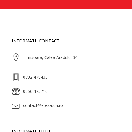
INFORMATII CONTACT
Timisoara, Calea Aradului 34
0732 478433
0256 475710
contact@etesaturi.ro
INFORMATII UTILE