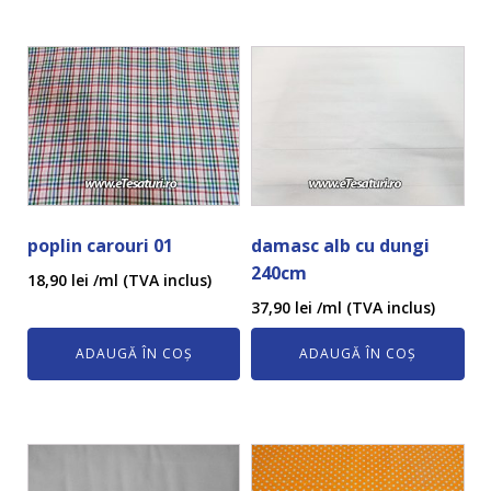
poplin carouri 01
damasc alb cu dungi
240cm
18,90
lei
/ml (TVA inclus)
37,90
lei
/ml (TVA inclus)
ADAUGĂ ÎN COȘ
ADAUGĂ ÎN COȘ