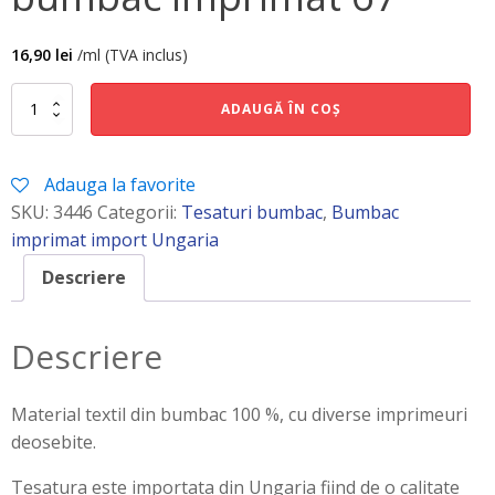
16,90
lei
/ml (TVA inclus)
Cantitate
ADAUGĂ ÎN COȘ
bumbac
imprimat
67
Adauga la favorite
SKU:
3446
Categorii:
Tesaturi bumbac
,
Bumbac
imprimat import Ungaria
Descriere
Descriere
Material textil din bumbac 100 %, cu diverse imprimeuri
deosebite.
Tesatura este importata din Ungaria fiind de o calitate