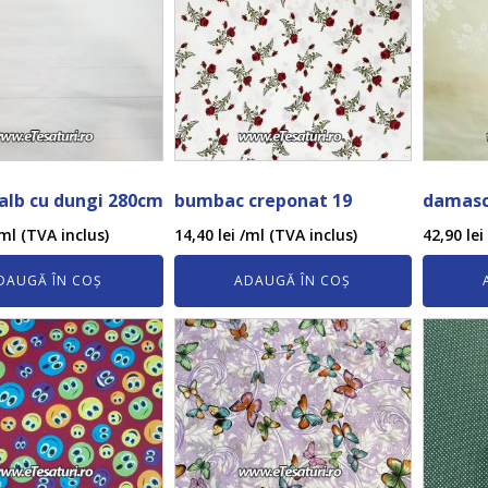
alb cu dungi 280cm
bumbac creponat 19
damasc
ml (TVA inclus)
14,40
lei
/ml (TVA inclus)
42,90
lei
DAUGĂ ÎN COȘ
ADAUGĂ ÎN COȘ