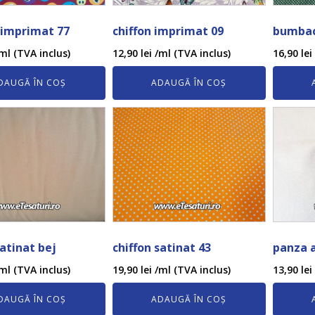
imprimat 77
chiffon imprimat 09
bumbac
ml (TVA inclus)
12,90
lei
/ml (TVA inclus)
16,90
lei
DAUGĂ ÎN COȘ
ADAUGĂ ÎN COȘ
satinat bej
chiffon satinat 43
panza 
ml (TVA inclus)
19,90
lei
/ml (TVA inclus)
13,90
lei
DAUGĂ ÎN COȘ
ADAUGĂ ÎN COȘ