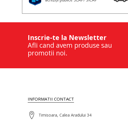
Inscrie-te la Newsletter
Afli cand avem produse sau
promotii noi.
INFORMATII CONTACT
Timisoara, Calea Aradului 34