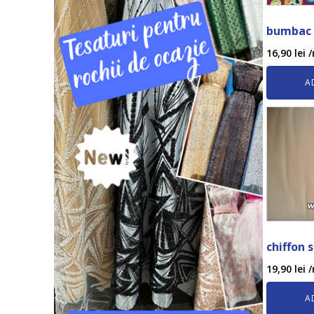
bumbac 
16,90
lei
/
A
chiffon 
19,90
lei
/
A