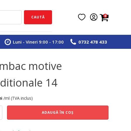
0
CAUTĂ
Luni - Vineri 9:00 - 17:00
0732 478 433
mbac motive
aditionale 14
ei
/ml (TVA inclus)
e
ADAUGĂ ÎN COȘ
nale