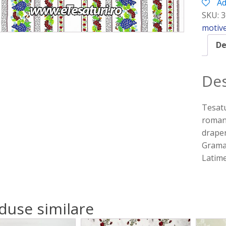
Ad
14
SKU:
3
motive
De
Des
Tesatu
romane
draper
Gramaj
Latim
duse similare