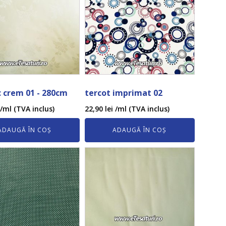
 crem 01 - 280cm
tercot imprimat 02
/ml (TVA inclus)
22,90
lei
/ml (TVA inclus)
ADAUGĂ ÎN COȘ
ADAUGĂ ÎN COȘ