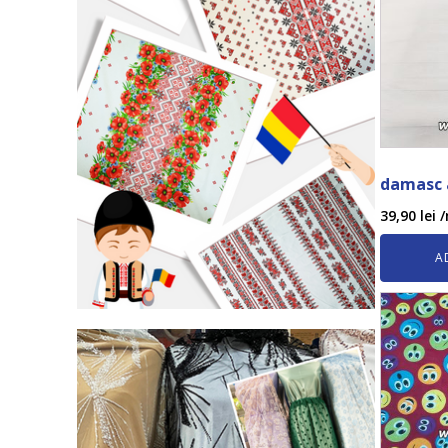
damasc 
39,90
lei
/
A