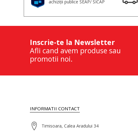
achiziții publice SEAP/ SICAP
Inscrie-te la Newsletter
Afli cand avem produse sau
promotii noi.
INFORMATII CONTACT
Timisoara, Calea Aradului 34