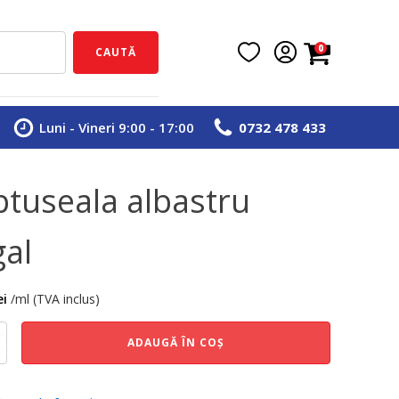
0
CAUTĂ
Luni - Vineri 9:00 - 17:00
0732 478 433
ptuseala albastru
gal
ei
/ml (TVA inclus)
e
ADAUGĂ ÎN COȘ
ala