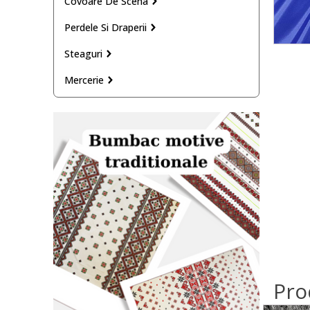
Covoare De Scena
Perdele Si Draperii
Steaguri
Mercerie
Pro