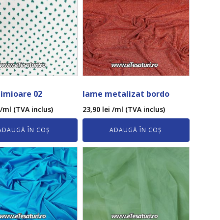
nimioare 02
lame metalizat bordo
/ml (TVA inclus)
23,90
lei
/ml (TVA inclus)
ADAUGĂ ÎN COȘ
ADAUGĂ ÎN COȘ