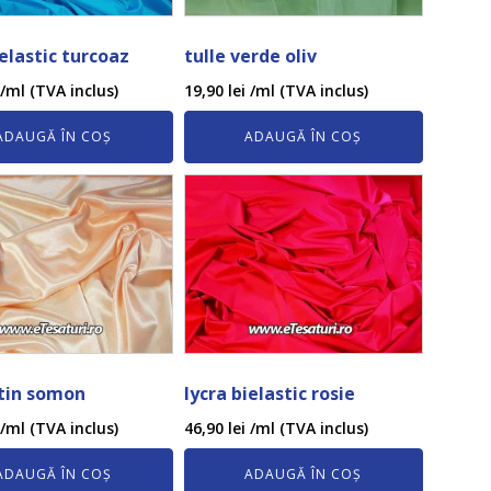
ielastic turcoaz
tulle verde oliv
/ml (TVA inclus)
19,90
lei
/ml (TVA inclus)
ADAUGĂ ÎN COȘ
ADAUGĂ ÎN COȘ
atin somon
lycra bielastic rosie
/ml (TVA inclus)
46,90
lei
/ml (TVA inclus)
ADAUGĂ ÎN COȘ
ADAUGĂ ÎN COȘ