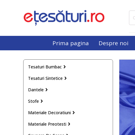
Cau
dup
Prima pagina
Despre noi
Tesaturi Bumbac
Tesaturi Sintetice
Dantele
Stofe
Materiale Decoratiuni
Materiale Preotesti