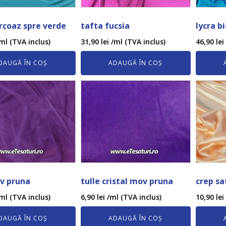
rcoaz spre verde
tafta fucsia
lycra b
ml (TVA inclus)
31,90
lei
/ml (TVA inclus)
46,90
lei
DAUGĂ ÎN COȘ
ADAUGĂ ÎN COȘ
v pruna
tulle cristal mov pruna
crep s
ml (TVA inclus)
6,90
lei
/ml (TVA inclus)
10,90
lei
DAUGĂ ÎN COȘ
ADAUGĂ ÎN COȘ