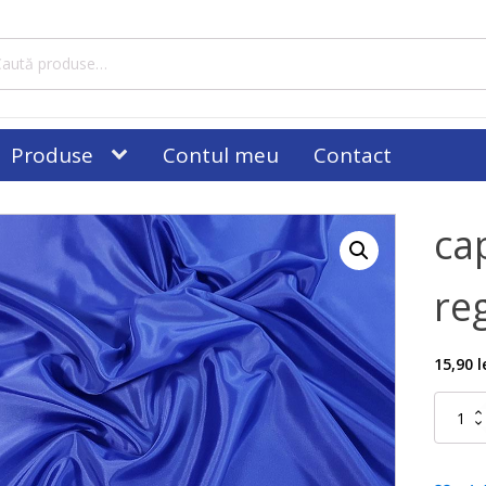
tă
ă:
Produse
Contul meu
Contact
ca
re
15,90
l
Cantitat
captuse
albastru
regal