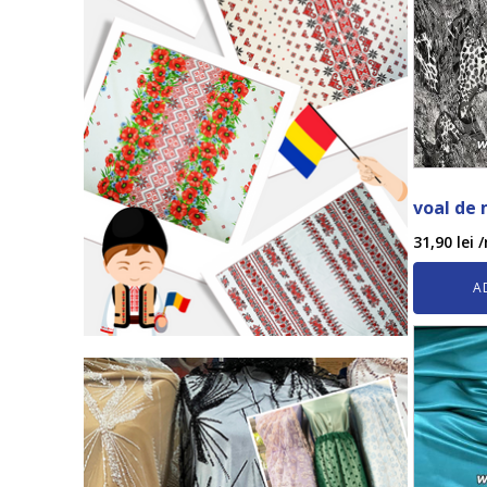
voal de
31,90
lei
/
A