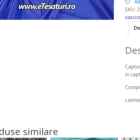
Ad
SKU:
2
vasco
De
Des
Captus
in cap
Compoz
Latime
duse similare