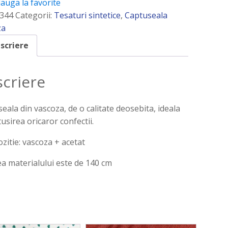
auga la favorite
344
Categorii:
Tesaturi sintetice
,
Captuseala
za
scriere
criere
eala din vascoza, de o calitate deosebita, ideala
tusirea oricaror confectii.
itie: vascoza + acetat
a materialului este de 140 cm