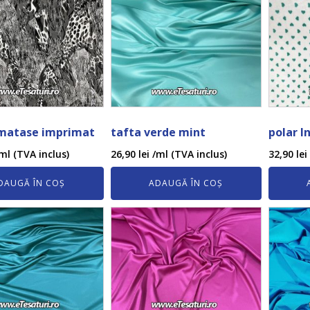
 matase imprimat
tafta verde mint
polar I
ml (TVA inclus)
26,90
lei
/ml (TVA inclus)
32,90
lei
DAUGĂ ÎN COȘ
ADAUGĂ ÎN COȘ