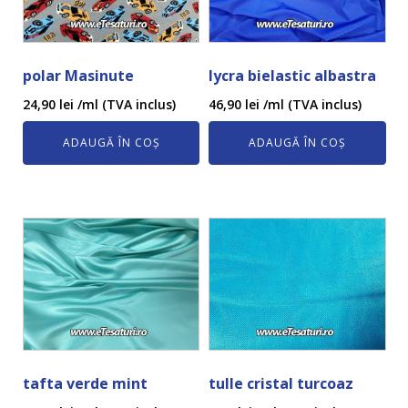
polar Masinute
lycra bielastic albastra
24,90
lei
/ml (TVA inclus)
46,90
lei
/ml (TVA inclus)
ADAUGĂ ÎN COȘ
ADAUGĂ ÎN COȘ
tafta verde mint
tulle cristal turcoaz