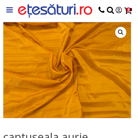
0
captuseala aurie