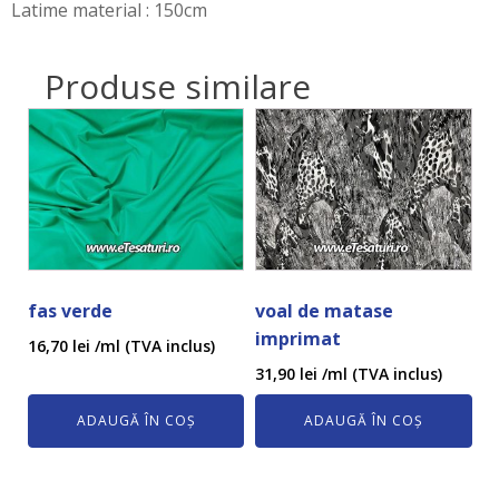
Latime material : 150cm
Produse similare
fas verde
voal de matase
imprimat
16,70
lei
/ml (TVA inclus)
31,90
lei
/ml (TVA inclus)
ADAUGĂ ÎN COȘ
ADAUGĂ ÎN COȘ