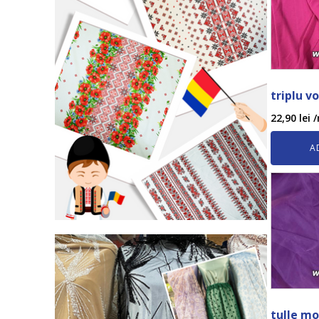
triplu v
22,90
lei
/
A
tulle mo