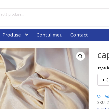
tă
ă:
Produse
Contul meu
Contact
ca
15,90
l
Cantitat
captuse
bej
Ad
SKU:
2
vasco