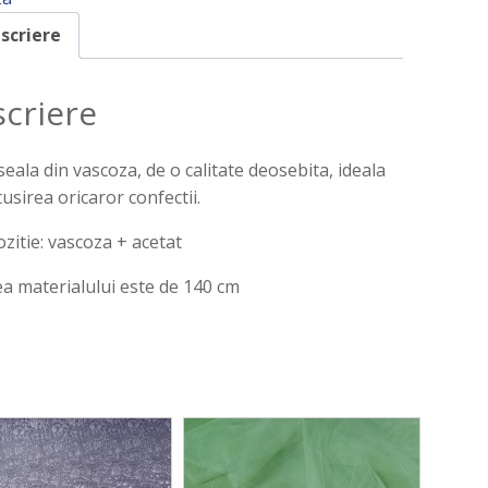
scriere
criere
eala din vascoza, de o calitate deosebita, ideala
tusirea oricaror confectii.
itie: vascoza + acetat
a materialului este de 140 cm