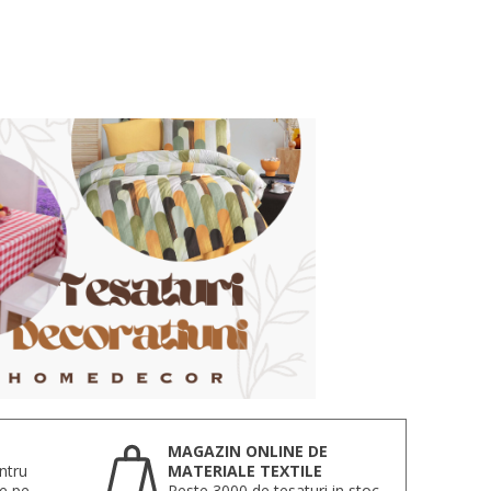
MAGAZIN ONLINE DE
ntru
MATERIALE TEXTILE
te pe
Peste 3000 de tesaturi in stoc