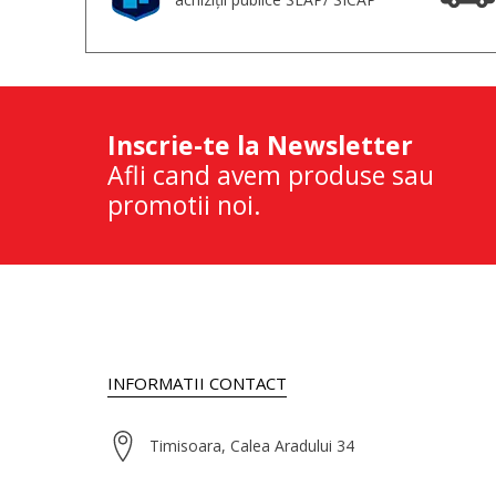
Inscrie-te la Newsletter
Afli cand avem produse sau
promotii noi.
INFORMATII CONTACT
Timisoara, Calea Aradului 34