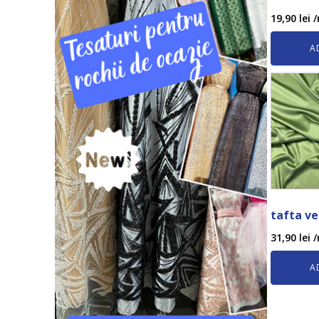
19,90
lei
/
A
tafta ve
31,90
lei
/
A