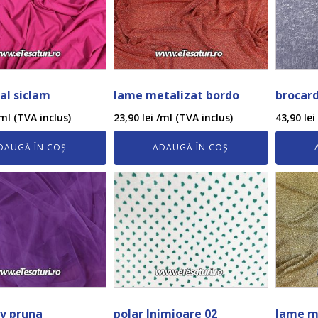
oal siclam
lame metalizat bordo
brocar
ml (TVA inclus)
23,90
lei
/ml (TVA inclus)
43,90
lei
DAUGĂ ÎN COȘ
ADAUGĂ ÎN COȘ
v pruna
polar Inimioare 02
lame me