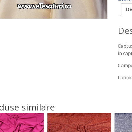
De
Des
Captus
in cap
Compoz
Latime
duse similare