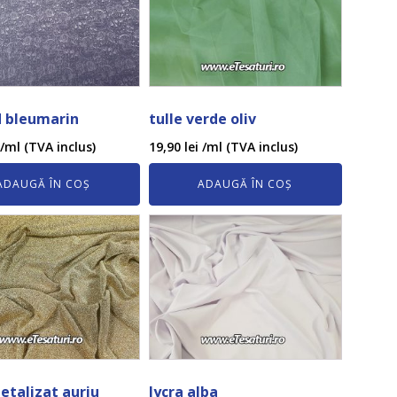
d bleumarin
tulle verde oliv
/ml (TVA inclus)
19,90
lei
/ml (TVA inclus)
ADAUGĂ ÎN COȘ
ADAUGĂ ÎN COȘ
talizat auriu
lycra alba