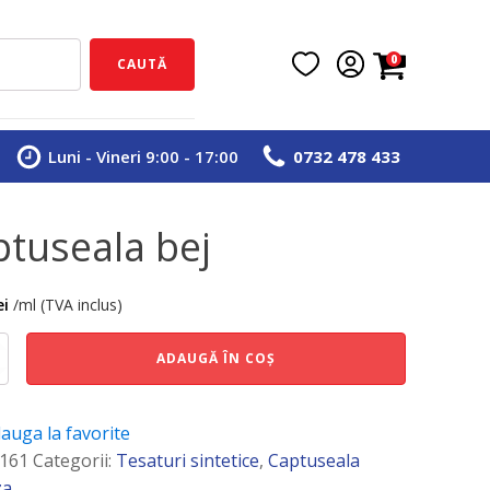
0
CAUTĂ
Luni - Vineri 9:00 - 17:00
0732 478 433
ptuseala bej
ei
/ml (TVA inclus)
e
ADAUGĂ ÎN COȘ
ala
auga la favorite
161
Categorii:
Tesaturi sintetice
,
Captuseala
za