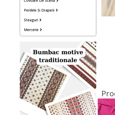
Covoare De Scena
Perdele Si Draperii
Steaguri
Mercerie
Pro