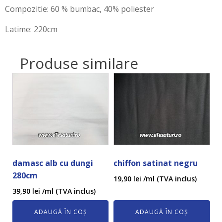
Compozitie: 60 % bumbac, 40% poliester
Latime: 220cm
Produse similare
damasc alb cu dungi
chiffon satinat negru
280cm
19,90
lei
/ml (TVA inclus)
39,90
lei
/ml (TVA inclus)
ADAUGĂ ÎN COȘ
ADAUGĂ ÎN COȘ