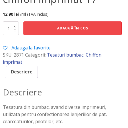
12,90
lei
/ml (TVA inclus)
Cantitate
ADAUGĂ ÎN COȘ
chiffon
imprimat
17
Adauga la favorite
SKU:
2871
Categorii:
Tesaturi bumbac
,
Chiffon
imprimat
Descriere
Descriere
Tesatura din bumbac, avand diverse imprimeuri,
utilizata pentru confectionarea lenjeriilor de pat,
cearceafurilor, pilotelor, etc.