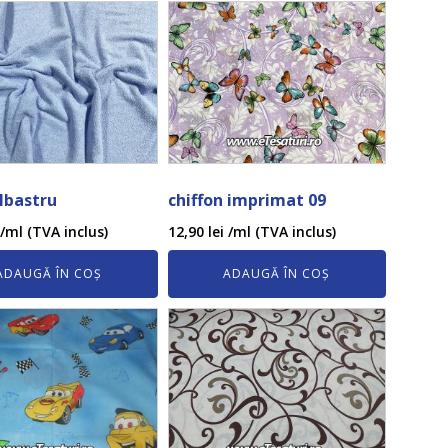
albastru
chiffon imprimat 09
/ml (TVA inclus)
12,90
lei
/ml (TVA inclus)
ADAUGĂ ÎN COȘ
ADAUGĂ ÎN COȘ