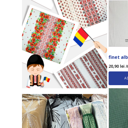
finet alb
20,90
lei
/
A