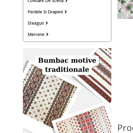
Covoare De Scena
Perdele Si Draperii
Steaguri
Mercerie
Pro