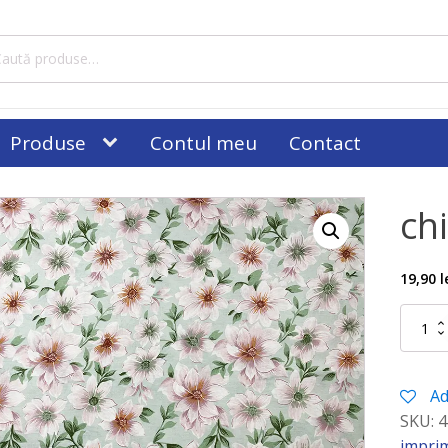
tă
ă:
Produse
Contul meu
Contact
ch
19,90
l
Cantitat
chiffon
satinat
12
Ad
SKU:
4
impri