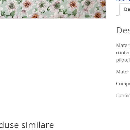
De
Des
Materi
confec
pilotel
Materi
Compo
Latim
duse similare