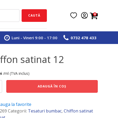
0
CAUTĂ
Luni - Vineri 9:00 - 17:00
0732 478 433
iffon satinat 12
ei
/ml (TVA inclus)
e
ADAUGĂ ÎN COȘ
auga la favorite
269
Categorii:
Tesaturi bumbac
,
Chiffon satinat
mat