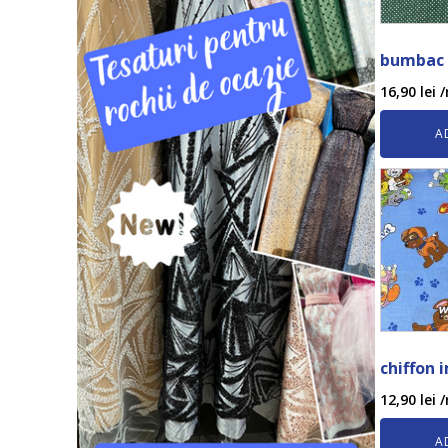
bumbac 
16,90
lei
/
A
chiffon 
12,90
lei
/
A