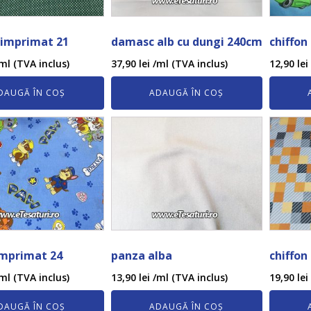
imprimat 21
damasc alb cu dungi 240cm
chiffon
ml (TVA inclus)
37,90
lei
/ml (TVA inclus)
12,90
lei
DAUGĂ ÎN COȘ
ADAUGĂ ÎN COȘ
imprimat 24
panza alba
chiffon
ml (TVA inclus)
13,90
lei
/ml (TVA inclus)
19,90
lei
DAUGĂ ÎN COȘ
ADAUGĂ ÎN COȘ