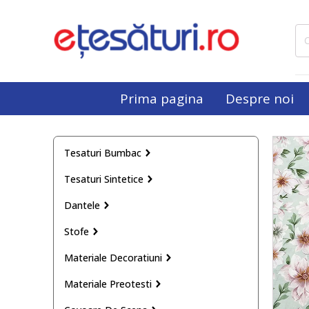
Cau
dup
Prima pagina
Despre noi
Tesaturi Bumbac
Tesaturi Sintetice
Dantele
Stofe
Materiale Decoratiuni
Materiale Preotesti