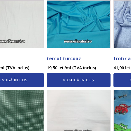
tercot turcoaz
frotir 
ml (TVA inclus)
19,50
lei
/ml (TVA inclus)
41,90
lei
DAUGĂ ÎN COȘ
ADAUGĂ ÎN COȘ