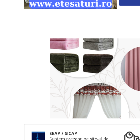
SEAP / SICAP
Suntem prezenți pe site-ul de