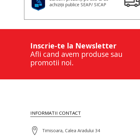
achiziții publice SEAP/ SICAP
Inscrie-te la Newsletter
Afli cand avem produse sau
promotii noi.
INFORMATII CONTACT
Timisoara, Calea Aradului 34