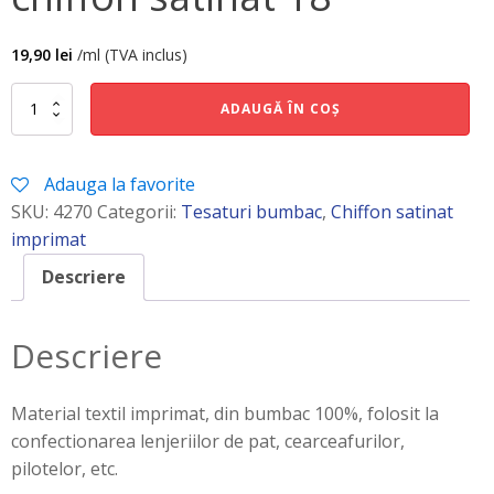
19,90
lei
/ml (TVA inclus)
Cantitate
ADAUGĂ ÎN COȘ
chiffon
satinat
18
Adauga la favorite
SKU:
4270
Categorii:
Tesaturi bumbac
,
Chiffon satinat
imprimat
Descriere
Descriere
Material textil imprimat, din bumbac 100%, folosit la
confectionarea lenjeriilor de pat, cearceafurilor,
pilotelor, etc.