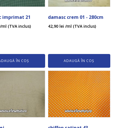
 imprimat 21
damasc crem 01 - 280cm
/ml (TVA inclus)
42,90
lei
/ml (TVA inclus)
ADAUGĂ ÎN COȘ
ADAUGĂ ÎN COȘ
ej
chiffon satinat 43