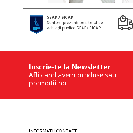
SEAP / SICAP
Suntem prezenți pe site-ul de
achiziții publice SEAP/ SICAP
Inscrie-te la Newsletter
Afli cand avem produse sau
promotii noi.
INFORMATII CONTACT