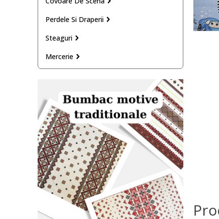
Covoare De Scena
Perdele Si Draperii
Steaguri
Mercerie
Pro