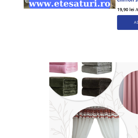
19,90
lei
/
A