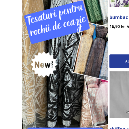
bumbac 
16,90
lei
/
A
chiffon 