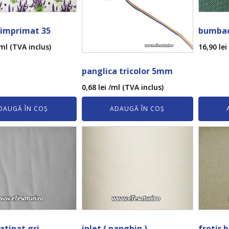
imprimat 35
bumbac
ml (TVA inclus)
16,90
lei
panglica tricolor 5mm
0,68
lei
/ml (TVA inclus)
DAUGĂ ÎN COȘ
ADAUGĂ ÎN COȘ
satinat gri
inlet ( nanghin )
frotir b