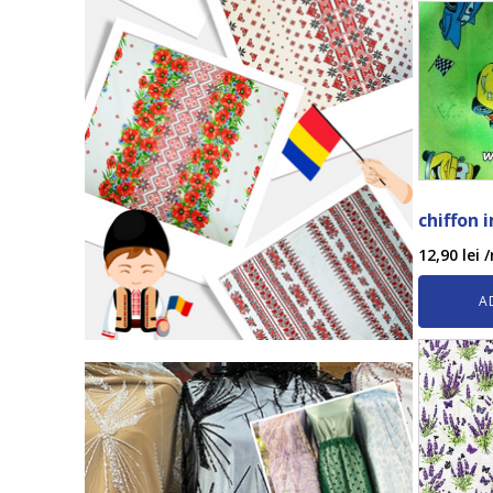
chiffon 
12,90
lei
/
A