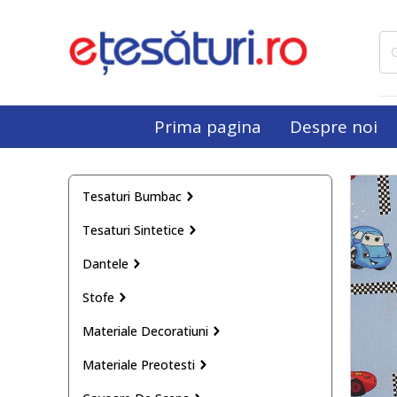
Cau
dup
Prima pagina
Despre noi
Tesaturi Bumbac
Tesaturi Sintetice
Dantele
Stofe
Materiale Decoratiuni
Materiale Preotesti