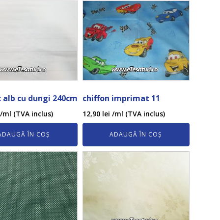
 alb cu dungi 240cm
chiffon imprimat 11
/ml (TVA inclus)
12,90
lei
/ml (TVA inclus)
ADAUGĂ ÎN COȘ
ADAUGĂ ÎN COȘ