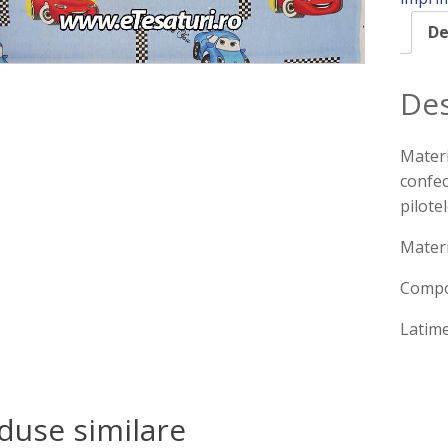
De
Des
Materi
confec
pilotel
Materi
Compo
Latim
duse similare