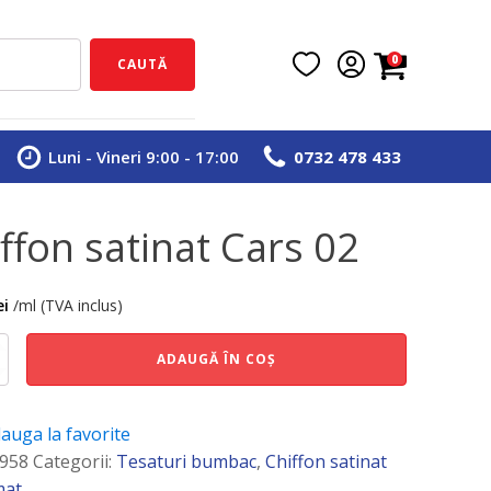
0
CAUTĂ
Luni - Vineri 9:00 - 17:00
0732 478 433
iffon satinat Cars 02
ei
/ml (TVA inclus)
e
ADAUGĂ ÎN COȘ
auga la favorite
958
Categorii:
Tesaturi bumbac
,
Chiffon satinat
mat