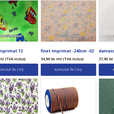
imprimat 12
finet imprimat -240cm -02
damasc
ml (TVA inclus)
34,90
lei
/ml (TVA inclus)
37,90
lei
DAUGĂ ÎN COȘ
ADAUGĂ ÎN COȘ