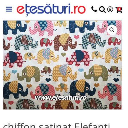
0
chiffon satinat Elefanti