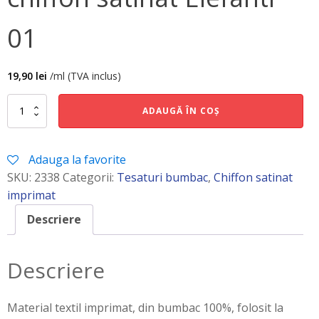
01
19,90
lei
/ml (TVA inclus)
Cantitate
ADAUGĂ ÎN COȘ
chiffon
satinat
Elefanti
Adauga la favorite
01
SKU:
2338
Categorii:
Tesaturi bumbac
,
Chiffon satinat
imprimat
Descriere
Descriere
Material textil imprimat, din bumbac 100%, folosit la