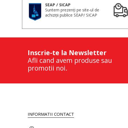
SEAP / SICAP
Suntem prezenți pe site-ul de
achiziții publice SEAP/ SICAP
Inscrie-te la Newsletter
Afli cand avem produse sau
promotii noi.
INFORMATII CONTACT