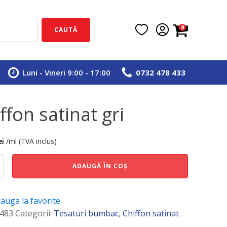
0
CAUTĂ
Luni - Vineri 9:00 - 17:00
0732 478 433
ffon satinat gri
ei
/ml (TVA inclus)
e
ADAUGĂ ÎN COȘ
auga la favorite
483
Categorii:
Tesaturi bumbac
,
Chiffon satinat