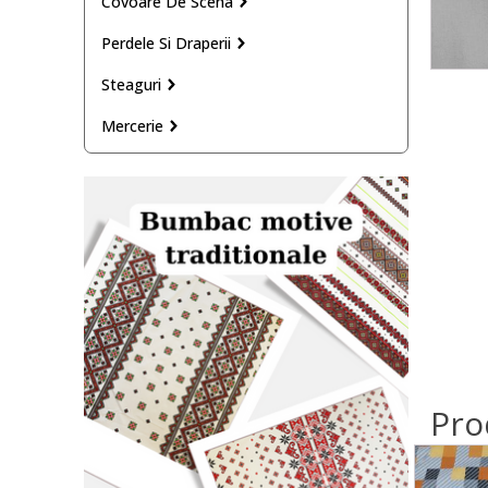
Covoare De Scena
Perdele Si Draperii
Steaguri
Mercerie
Pro