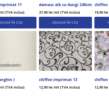
imprimat 11
damasc alb cu dungi 240cm
chiffon
ml (TVA inclus)
37,90
lei
/ml (TVA inclus)
19,90
lei
DAUGĂ ÎN COȘ
ADAUGĂ ÎN COȘ
anghin )
chiffon imprimat 13
chiffon
ml (TVA inclus)
12,90
lei
/ml (TVA inclus)
12,90
lei