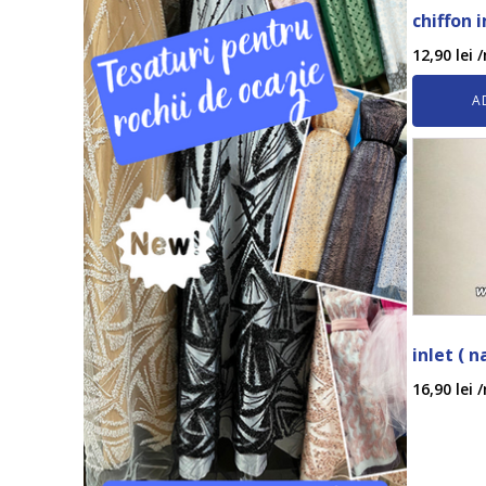
chiffon 
12,90
lei
/
A
inlet ( n
16,90
lei
/