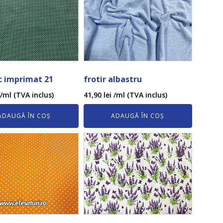
 imprimat 21
frotir albastru
/ml (TVA inclus)
41,90
lei
/ml (TVA inclus)
ADAUGĂ ÎN COȘ
ADAUGĂ ÎN COȘ