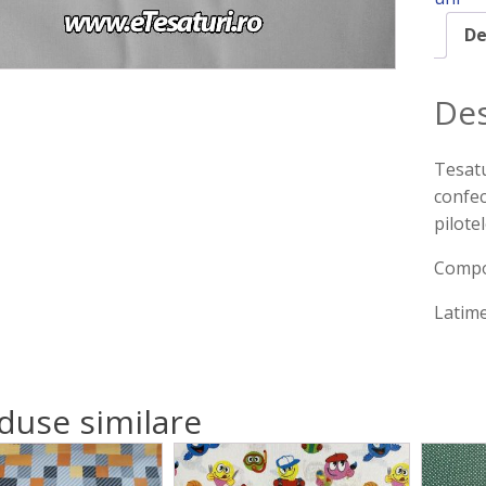
De
Des
Tesatu
confec
pilotel
Compo
Latim
duse similare