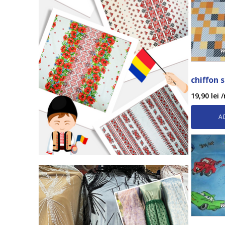
chiffon 
19,90
lei
/
A