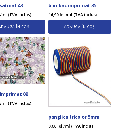
 satinat 43
bumbac imprimat 35
/ml (TVA inclus)
16,90
lei
/ml (TVA inclus)
ADAUGĂ ÎN COȘ
ADAUGĂ ÎN COȘ
 imprimat 09
/ml (TVA inclus)
panglica tricolor 5mm
0,68
lei
/ml (TVA inclus)