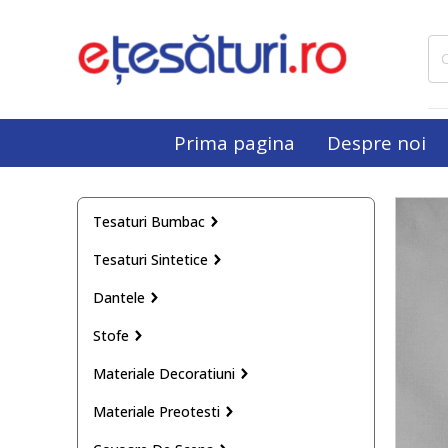
Cau
dup
Prima pagina
Despre noi
Tesaturi Bumbac
Tesaturi Sintetice
Dantele
Stofe
Materiale Decoratiuni
Materiale Preotesti