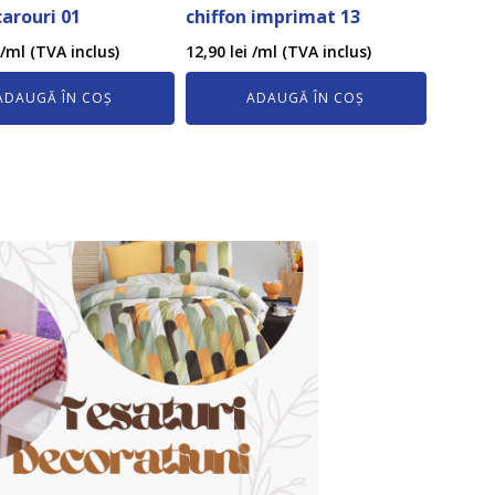
carouri 01
chiffon imprimat 13
/ml (TVA inclus)
12,90
lei
/ml (TVA inclus)
ADAUGĂ ÎN COȘ
ADAUGĂ ÎN COȘ