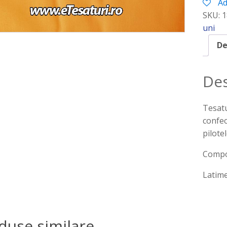
Ad
SKU:
1
uni
De
Des
Tesatu
confec
pilotel
Compo
Latim
duse similare