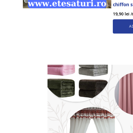
chiffon 
19,90
lei
/
A