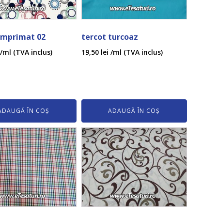
imprimat 02
tercot turcoaz
/ml (TVA inclus)
19,50
lei
/ml (TVA inclus)
ADAUGĂ ÎN COȘ
ADAUGĂ ÎN COȘ