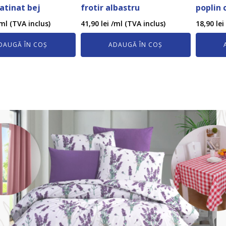
satinat bej
frotir albastru
poplin 
ml (TVA inclus)
41,90
lei
/ml (TVA inclus)
18,90
lei
DAUGĂ ÎN COȘ
ADAUGĂ ÎN COȘ