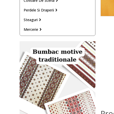
Covoare De Scena
Perdele Si Draperii
Steaguri
Mercerie
Pro