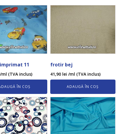
 imprimat 11
frotir bej
/ml (TVA inclus)
41,90
lei
/ml (TVA inclus)
ADAUGĂ ÎN COȘ
ADAUGĂ ÎN COȘ