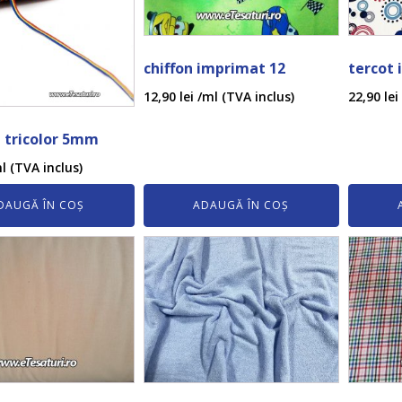
chiffon imprimat 12
tercot 
12,90
lei
/ml (TVA inclus)
22,90
lei
 tricolor 5mm
l (TVA inclus)
DAUGĂ ÎN COȘ
ADAUGĂ ÎN COȘ