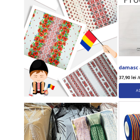
damasc 
37,90
lei
/
A