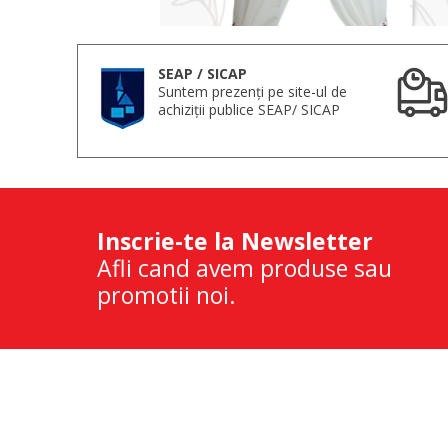
SEAP / SICAP
Suntem prezenți pe site-ul de
achiziții publice SEAP/ SICAP
Inscrie-te la Newsletter
Afli cand avem produse sau
promotii noi.