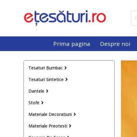
Cau
dup
Prima pagina
Despre noi
Tesaturi Bumbac
Tesaturi Sintetice
Dantele
Stofe
Materiale Decoratiuni
Materiale Preotesti