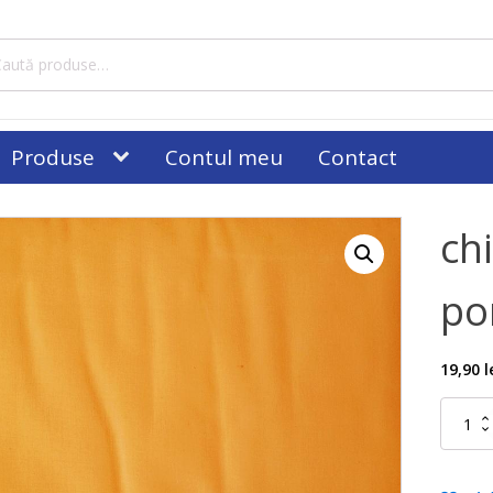
tă
ă:
Produse
Contul meu
Contact
ch
po
19,90
l
Cantitat
chiffon
satinat
portocal