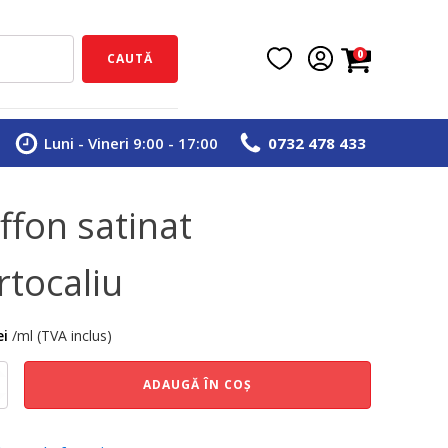
0
CAUTĂ
Luni - Vineri 9:00 - 17:00
0732 478 433
iffon satinat
rtocaliu
ei
/ml (TVA inclus)
e
ADAUGĂ ÎN COȘ
iu