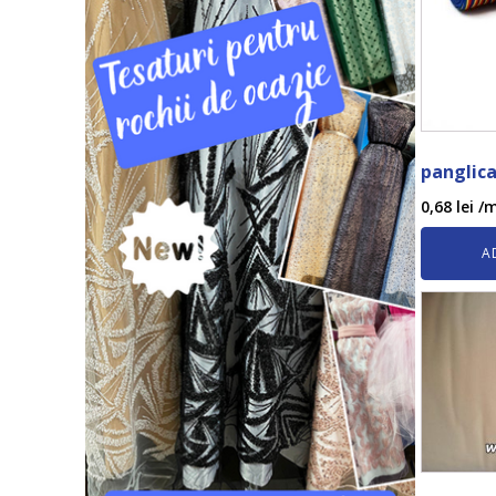
panglica
0,68
lei
/m
A