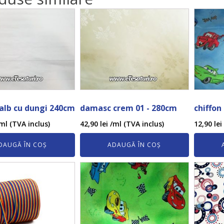
alb cu dungi 240cm
damasc crem 01 - 280cm
chiffon
ml (TVA inclus)
42,90
lei
/ml (TVA inclus)
12,90
lei
DAUGĂ ÎN COȘ
ADAUGĂ ÎN COȘ