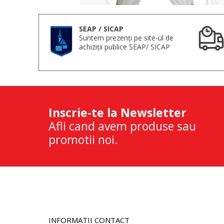
SEAP / SICAP
Suntem prezenți pe site-ul de
achiziții publice SEAP/ SICAP
Inscrie-te la Newsletter
Afli cand avem produse sau
promotii noi.
INFORMATII CONTACT