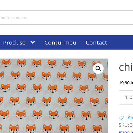
tă
ă:
Produse
Contul meu
Contact
chi
19,90
l
Cantitat
chiffon
satinat
Vulpite
Ad
SKU:
3
impri