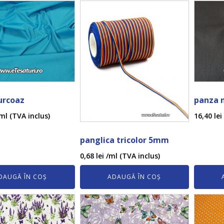
urcoaz
panza 
ml (TVA inclus)
16,40
lei
panglica tricolor 5mm
0,68
lei
/ml (TVA inclus)
DAUGĂ ÎN COȘ
ADAUGĂ ÎN COȘ