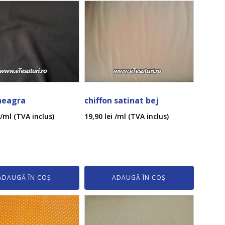
neagra
chiffon satinat bej
/ml (TVA inclus)
19,90
lei
/ml (TVA inclus)
ADAUGĂ ÎN COȘ
ADAUGĂ ÎN COȘ