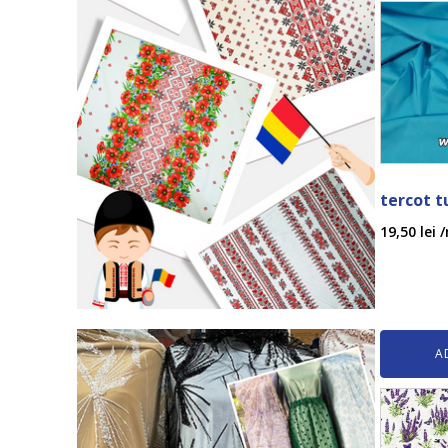
tercot t
19,50
lei
/
A