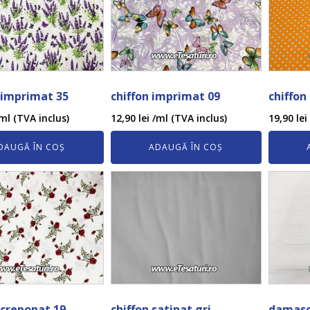
imprimat 35
chiffon imprimat 09
chiffon
ml (TVA inclus)
12,90
lei
/ml (TVA inclus)
19,90
lei
DAUGĂ ÎN COȘ
ADAUGĂ ÎN COȘ
creponat 19
chiffon satinat gri
damasc