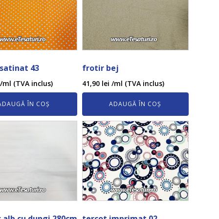
 satinat 43
frotir bej
/ml (TVA inclus)
41,90
lei
/ml (TVA inclus)
ADAUGĂ ÎN COȘ
ADAUGĂ ÎN COȘ
 alb cu dungi 280cm
tercot imprimat 02