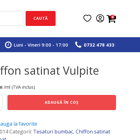
0
CAUTĂ
Luni - Vineri 9:00 - 17:00
0732 478 433
ffon satinat Vulpite
ei
/ml (TVA inclus)
e
ADAUGĂ ÎN COȘ
auga la favorite
014
Categorii:
Tesaturi bumbac
,
Chiffon satinat
mat