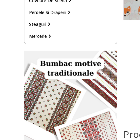
Covoare De Scena
Perdele Si Draperii
Steaguri
Mercerie
Pro