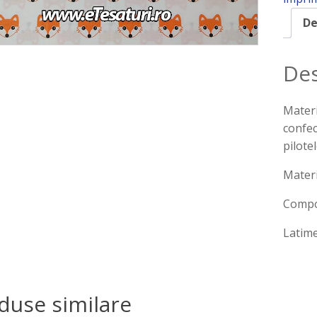
De
Des
Materi
confec
pilotel
Materi
Compo
Latim
duse similare