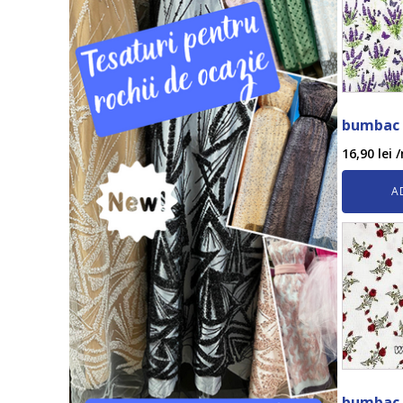
bumbac 
16,90
lei
/
A
bumbac 