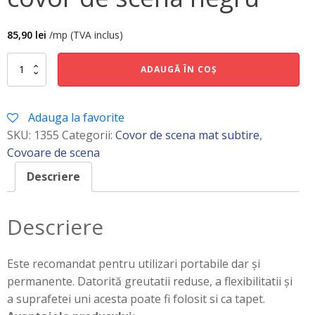
85,90
lei
/mp (TVA inclus)
Cantitate
ADAUGĂ ÎN COȘ
covor
de
scena
Adauga la favorite
negru
SKU:
1355
Categorii:
Covor de scena mat subtire
,
Covoare de scena
Descriere
Descriere
Este recomandat pentru utilizari portabile dar și
permanente. Datorită greutatii reduse, a flexibilitatii și
a suprafetei uni acesta poate fi folosit si ca tapet.