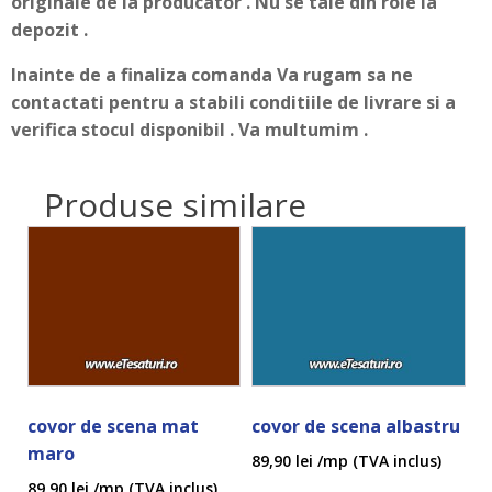
originale de la producator . Nu se taie din role la
depozit .
Inainte de a finaliza comanda Va rugam sa ne
contactati pentru a stabili conditiile de livrare si a
verifica stocul disponibil . Va multumim .
Produse similare
covor de scena mat
covor de scena albastru
maro
89,90
lei
/mp (TVA inclus)
89,90
lei
/mp (TVA inclus)