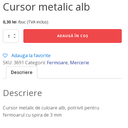
Cursor metalic alb
0,30
lei
/buc (TVA inclus)
Cantitate
ADAUGĂ ÎN COȘ
Cursor
metalic
alb
Adauga la favorite
SKU:
3691
Categorii:
Fermoare
,
Mercerie
Descriere
Descriere
Cursor metalic de culoare alb, potrivit pentru
fermoarul cu spira de 3 mm