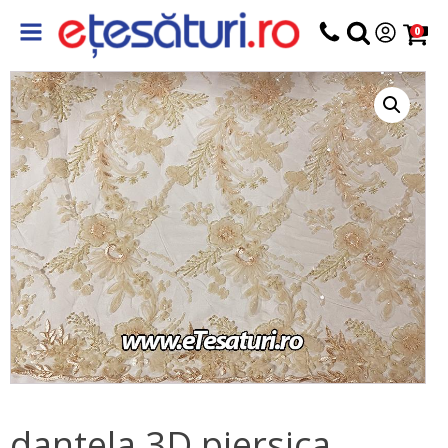
0
dantela 3D piersica