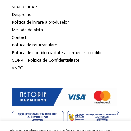
SEAP / SICAP
Despre noi
Politica de livrare a produselor
Metode de plata
Contact
Politica de retur/anulare
Politica de confidentialitate / Termeni si conditii
GDPR – Politica de Confidentialitate
ANPC
Folosim cookies pentru a va oferi o experienta cat mai
web design
by DowMedia |
gazduire web
by SpeedHost