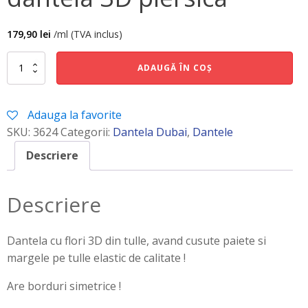
179,90
lei
/ml (TVA inclus)
Cantitate
ADAUGĂ ÎN COȘ
dantela
3D
piersica
Adauga la favorite
SKU:
3624
Categorii:
Dantela Dubai
,
Dantele
Descriere
Descriere
Dantela cu flori 3D din tulle, avand cusute paiete si
margele pe tulle elastic de calitate !
Are borduri simetrice !