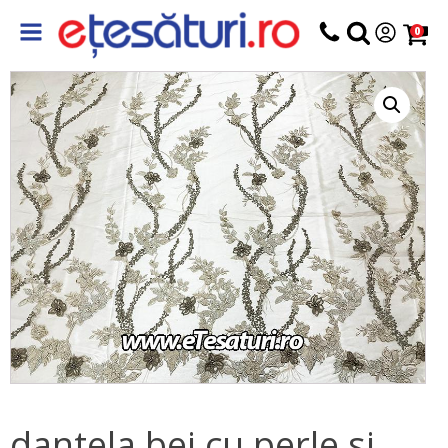
0
dantela bej cu perle si