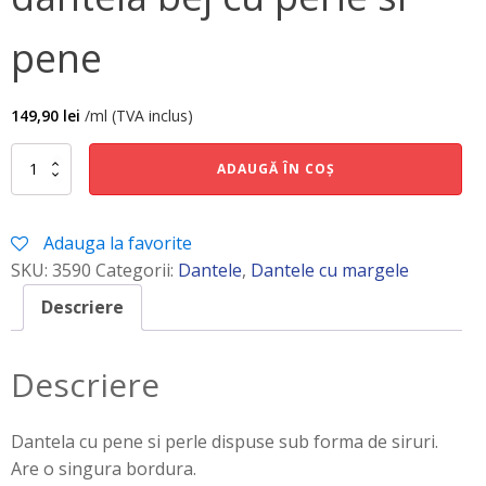
pene
149,90
lei
/ml (TVA inclus)
Cantitate
ADAUGĂ ÎN COȘ
dantela
bej
cu
Adauga la favorite
perle
si
SKU:
3590
Categorii:
Dantele
,
Dantele cu margele
pene
Descriere
Descriere
Dantela cu pene si perle dispuse sub forma de siruri.
Are o singura bordura.