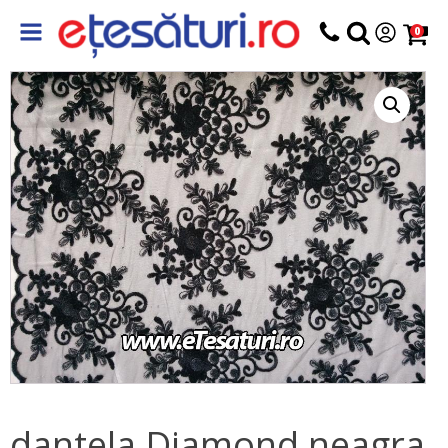
0
dantela Diamond neagra