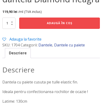
119,90
lei
/ml (TVA inclus)
Cantitate
ADAUGĂ ÎN COȘ
dantela
Diamond
neagra
Adauga la favorite
SKU:
1704
Categorii:
Dantele
,
Dantele cu paiete
Descriere
Descriere
Dantela cu paiete cusuta pe tulle elastic fin.
Ideala pentru confectionarea rochiilor de ocazie !
Latime: 130cm