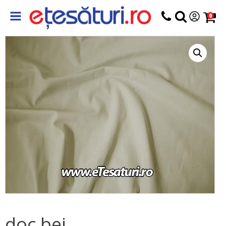
0
doc bej