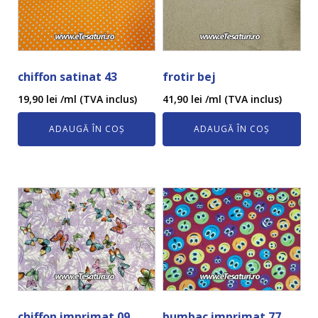
chiffon satinat 43
frotir bej
19,90
lei
/ml (TVA inclus)
41,90
lei
/ml (TVA inclus)
ADAUGĂ ÎN COȘ
ADAUGĂ ÎN COȘ
chiffon imprimat 09
bumbac imprimat 77