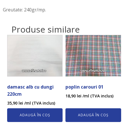
Greutate: 240gr/mp.
Produse similare
damasc alb cu dungi
poplin carouri 01
220cm
18,90
lei
/ml (TVA inclus)
35,90
lei
/ml (TVA inclus)
ADAUGĂ ÎN COȘ
ADAUGĂ ÎN COȘ