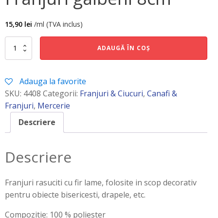
15,90
lei
/ml (TVA inclus)
Cantitate
ADAUGĂ ÎN COȘ
Franjuri
galbeni
8cm
Adauga la favorite
SKU:
4408
Categorii:
Franjuri & Ciucuri
,
Canafi &
Franjuri
,
Mercerie
Descriere
Descriere
Franjuri rasuciti cu fir lame, folosite in scop decorativ
pentru obiecte bisericesti, drapele, etc.
Compozitie: 100 % poliester