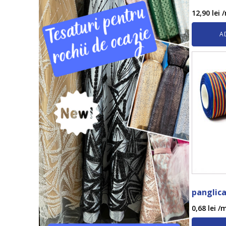
12,90
lei
/
A
panglica
0,68
lei
/m