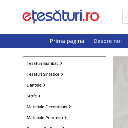
Cau
dup
Prima pagina
Despre noi
Tesaturi Bumbac
Tesaturi Sintetice
Dantele
Stofe
Materiale Decoratiuni
Materiale Preotesti