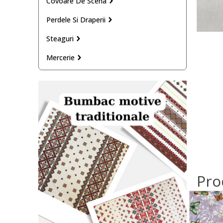
Covoare De Scena
Perdele Si Draperii
Steaguri
Mercerie
Pro