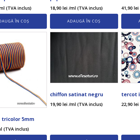
ml (TVA inclus)
18,90
lei
/ml (TVA inclus)
41,90
lei
DAUGĂ ÎN COȘ
ADAUGĂ ÎN COȘ
chiffon satinat negru
tercot 
19,90
lei
/ml (TVA inclus)
22,90
lei
 tricolor 5mm
l (TVA inclus)