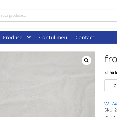
tă
ă:
Produse
Contul meu
Contact
fro
41,90
l
Cantitat
frotir
alb
Ad
SKU:
2
masa