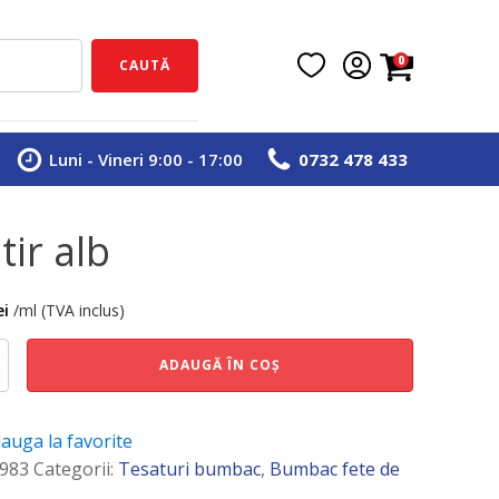
0
CAUTĂ
Luni - Vineri 9:00 - 17:00
0732 478 433
tir alb
ei
/ml (TVA inclus)
e
ADAUGĂ ÎN COȘ
auga la favorite
983
Categorii:
Tesaturi bumbac
,
Bumbac fete de