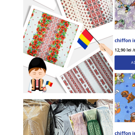
chiffon 
12,90
lei
/
A
chiffon 