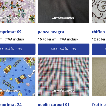
imprimat 09
panza neagra
chiffon
ml (TVA inclus)
16,40
lei
/ml (TVA inclus)
12,90
lei
DAUGĂ ÎN COȘ
ADAUGĂ ÎN COȘ
imprimat 24
poplin carouri 01
frotir b