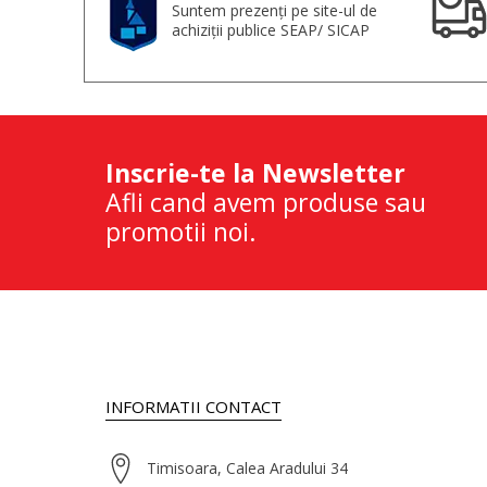
Suntem prezenți pe site-ul de
achiziții publice SEAP/ SICAP
Inscrie-te la Newsletter
Afli cand avem produse sau
promotii noi.
INFORMATII CONTACT
Timisoara, Calea Aradului 34