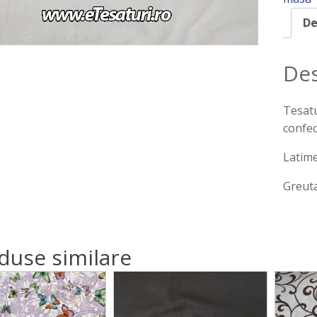
De
Des
Tesatu
confe
Latim
Greuta
duse similare