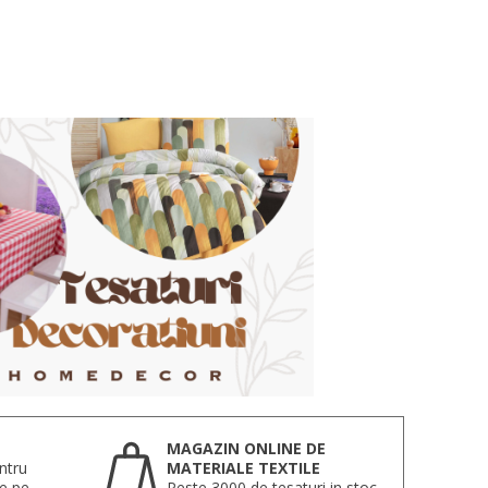
MAGAZIN ONLINE DE
ntru
MATERIALE TEXTILE
te pe
Peste 3000 de tesaturi in stoc