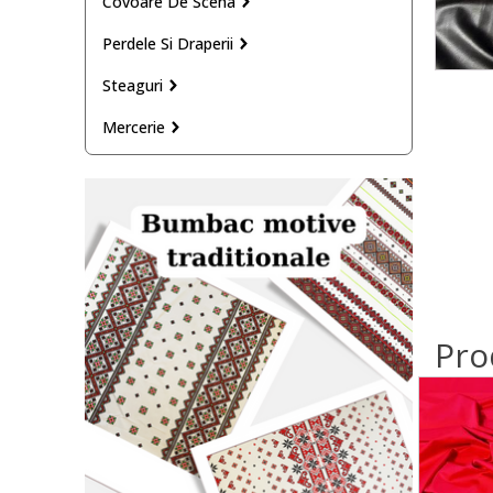
Covoare De Scena
Perdele Si Draperii
Steaguri
Mercerie
Pro