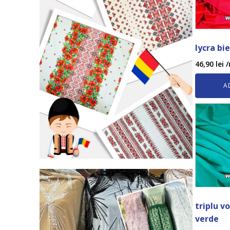
lycra bie
46,90
lei
/
A
triplu v
verde