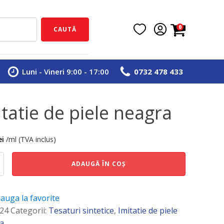
0
CAUTĂ
Luni - Vineri 9:00 - 17:00
0732 478 433
itatie de piele neagra
ei
/ml (TVA inclus)
e
ADAUGĂ ÎN COȘ
auga la favorite
24
Categorii:
Tesaturi sintetice
,
Imitatie de piele
ca