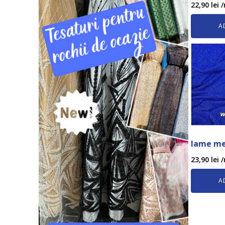
22,90
lei
/
A
lame me
23,90
lei
/
A