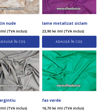
tin nude
lame metalizat siclam
/ml (TVA inclus)
23,90
lei
/ml (TVA inclus)
ADAUGĂ ÎN COȘ
ADAUGĂ ÎN COȘ
argintiu
fas verde
/ml (TVA inclus)
16,70
lei
/ml (TVA inclus)