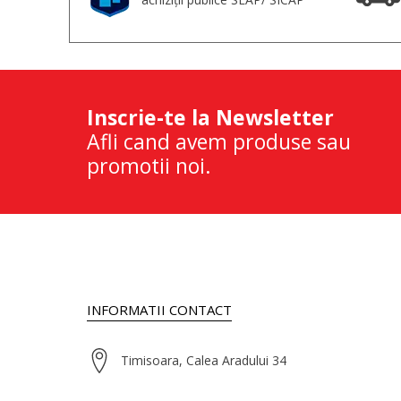
Inscrie-te la Newsletter
Afli cand avem produse sau
promotii noi.
INFORMATII CONTACT
Timisoara, Calea Aradului 34