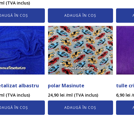
ml (TVA inclus)
DAUGĂ ÎN COȘ
ADAUGĂ ÎN COȘ
talizat albastru
polar Masinute
tulle c
ml (TVA inclus)
24,90
lei
/ml (TVA inclus)
6,90
lei
/
DAUGĂ ÎN COȘ
ADAUGĂ ÎN COȘ