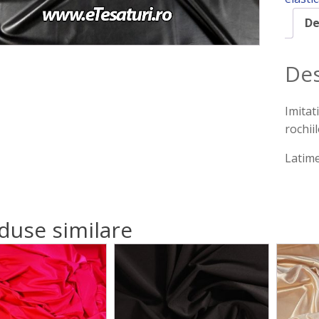
De
Des
Imitat
rochiil
Latime
duse similare