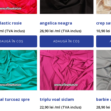
lastic rosie
angelica neagra
crep sa
ml (TVA inclus)
26,90
lei
/ml (TVA inclus)
10,90
lei
DAUGĂ ÎN COȘ
ADAUGĂ ÎN COȘ
oal turcoaz spre
triplu voal siclam
barbie 
22,90
lei
/ml (TVA inclus)
28,90
lei