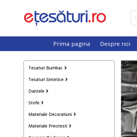
Cau
dup
Prima pagina
Despre noi
Tesaturi Bumbac
Tesaturi Sintetice
Dantele
Stofe
Materiale Decoratiuni
Materiale Preotesti