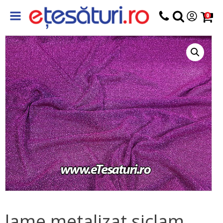
0
lame metalizat siclam