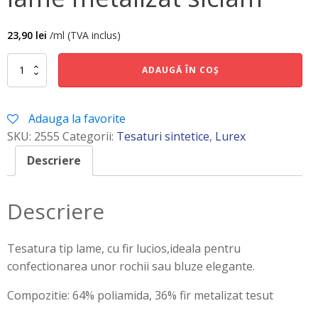
23,90
lei
/ml (TVA inclus)
Cantitate
ADAUGĂ ÎN COȘ
lame
metalizat
siclam
Adauga la favorite
SKU:
2555
Categorii:
Tesaturi sintetice
,
Lurex
Descriere
Descriere
Tesatura tip lame, cu fir lucios,ideala pentru
confectionarea unor rochii sau bluze elegante.
Compozitie: 64% poliamida, 36% fir metalizat tesut