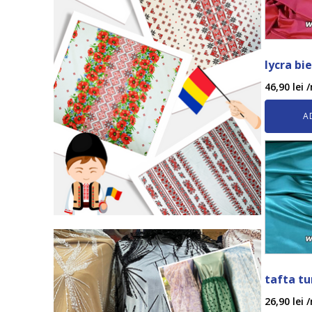
lycra bi
46,90
lei
/
A
tafta tu
26,90
lei
/