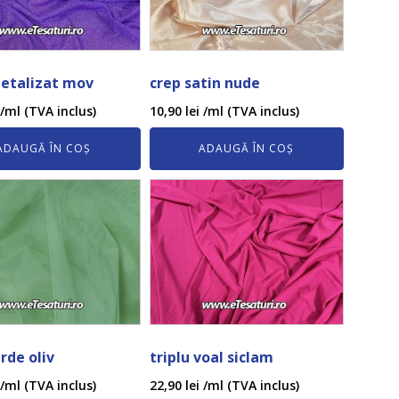
etalizat mov
crep satin nude
/ml (TVA inclus)
10,90
lei
/ml (TVA inclus)
ADAUGĂ ÎN COȘ
ADAUGĂ ÎN COȘ
erde oliv
triplu voal siclam
/ml (TVA inclus)
22,90
lei
/ml (TVA inclus)