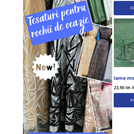
A
lame met
23,90
lei
/
A