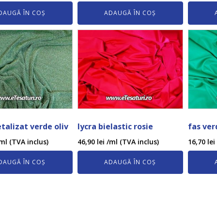
DAUGĂ ÎN COȘ
ADAUGĂ ÎN COȘ
alizat verde oliv
lycra bielastic rosie
fas ver
ml (TVA inclus)
46,90
lei
/ml (TVA inclus)
16,70
lei
DAUGĂ ÎN COȘ
ADAUGĂ ÎN COȘ