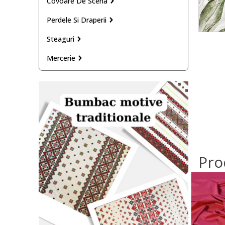
Covoare De Scena
Perdele Si Draperii
Steaguri
Mercerie
Pro