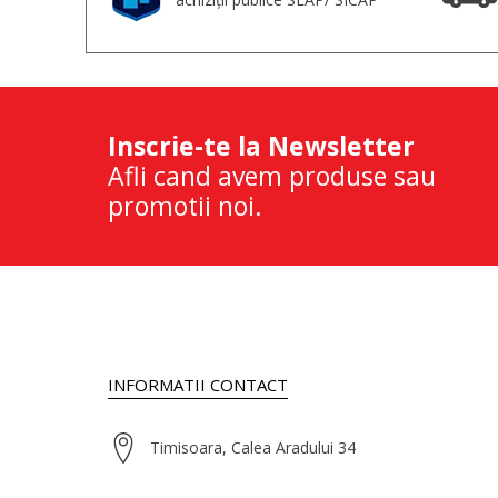
Inscrie-te la Newsletter
Afli cand avem produse sau
promotii noi.
INFORMATII CONTACT
Timisoara, Calea Aradului 34