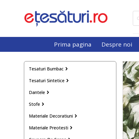
Cau
dup
Prima pagina
Despre noi
Tesaturi Bumbac
Tesaturi Sintetice
Dantele
Stofe
Materiale Decoratiuni
Materiale Preotesti