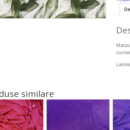
De
Des
Matase
rochii
Latime
duse similare