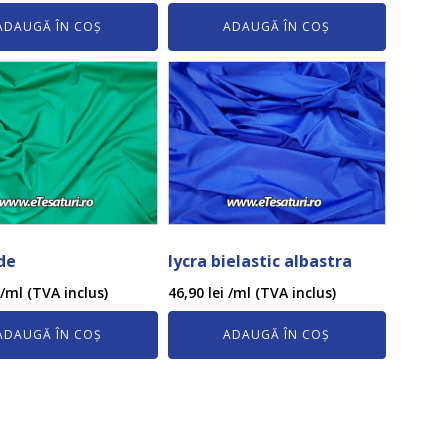
ADAUGĂ ÎN COȘ
ADAUGĂ ÎN COȘ
de
lycra bielastic albastra
/ml (TVA inclus)
46,90
lei
/ml (TVA inclus)
ADAUGĂ ÎN COȘ
ADAUGĂ ÎN COȘ