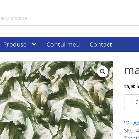
tă
ă:
Produse
Contul meu
Contact
ma
25,90
l
Cantitat
matase
imprima
07
Ad
SKU:
4
Tesatu