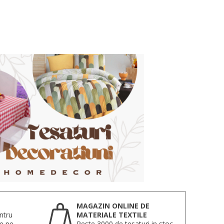
MAGAZIN ONLINE DE
ntru
MATERIALE TEXTILE
te pe
Peste 3000 de tesaturi in stoc