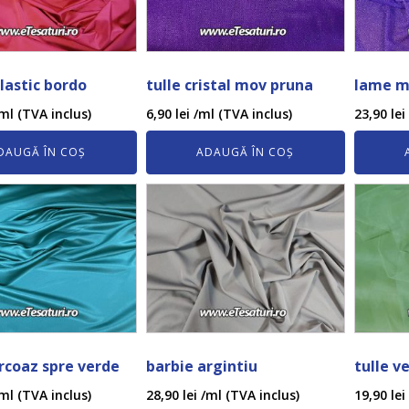
elastic bordo
tulle cristal mov pruna
lame m
ml (TVA inclus)
6,90
lei
/ml (TVA inclus)
23,90
lei
DAUGĂ ÎN COȘ
ADAUGĂ ÎN COȘ
rcoaz spre verde
barbie argintiu
tulle v
ml (TVA inclus)
28,90
lei
/ml (TVA inclus)
19,90
lei