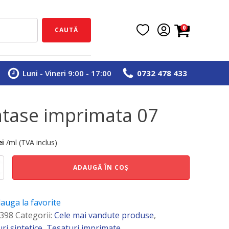
0
CAUTĂ
Luni - Vineri 9:00 - 17:00
0732 478 433
tase imprimata 07
ei
/ml (TVA inclus)
e
ADAUGĂ ÎN COȘ
ta
auga la favorite
398
Categorii:
Cele mai vandute produse
,
ri sintetice
,
Tesaturi imprimate