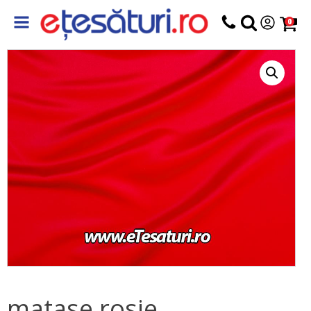
0
matase rosie