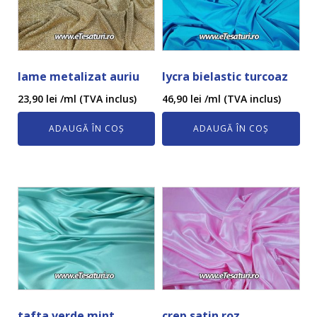
lame metalizat auriu
lycra bielastic turcoaz
23,90
lei
/ml (TVA inclus)
46,90
lei
/ml (TVA inclus)
ADAUGĂ ÎN COȘ
ADAUGĂ ÎN COȘ
tafta verde mint
crep satin roz