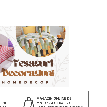
MAGAZIN ONLINE DE
ntru
MATERIALE TEXTILE
te pe
Peste 3000 de tesaturi in stoc