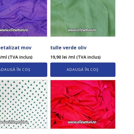
etalizat mov
tulle verde oliv
/ml (TVA inclus)
19,90
lei
/ml (TVA inclus)
ADAUGĂ ÎN COȘ
ADAUGĂ ÎN COȘ