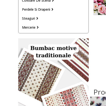
Covoare De Scena
Perdele Si Draperii
Steaguri
Mercerie
Pro