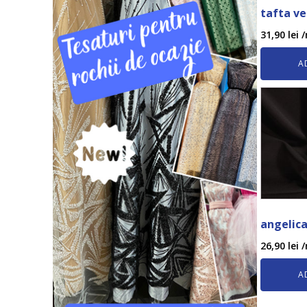
tafta ve
31,90
lei
/
A
angelic
26,90
lei
/
A