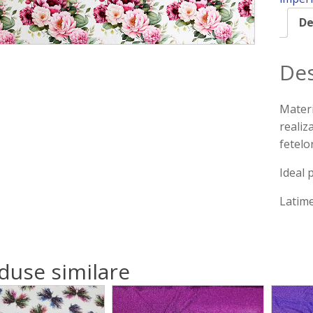
De
Des
Materi
realiz
fetelo
Ideal 
Latime
duse similare