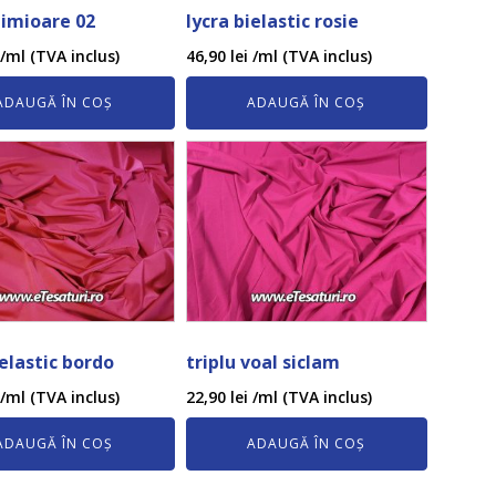
nimioare 02
lycra bielastic rosie
/ml (TVA inclus)
46,90
lei
/ml (TVA inclus)
ADAUGĂ ÎN COȘ
ADAUGĂ ÎN COȘ
ielastic bordo
triplu voal siclam
/ml (TVA inclus)
22,90
lei
/ml (TVA inclus)
ADAUGĂ ÎN COȘ
ADAUGĂ ÎN COȘ