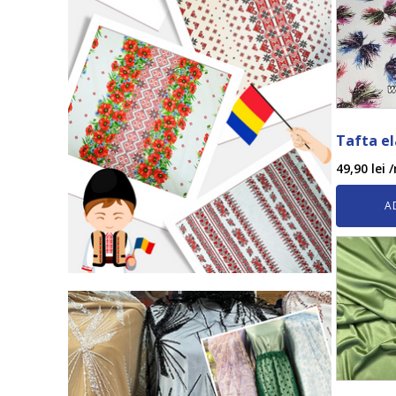
Tafta el
49,90
lei
/
A