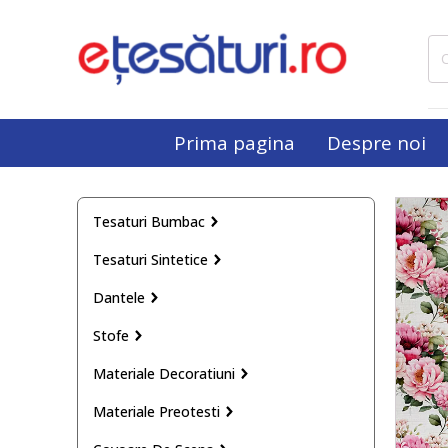
Cau
dup
Prima pagina
Despre noi
Tesaturi Bumbac
Tesaturi Sintetice
Dantele
Stofe
Materiale Decoratiuni
Materiale Preotesti