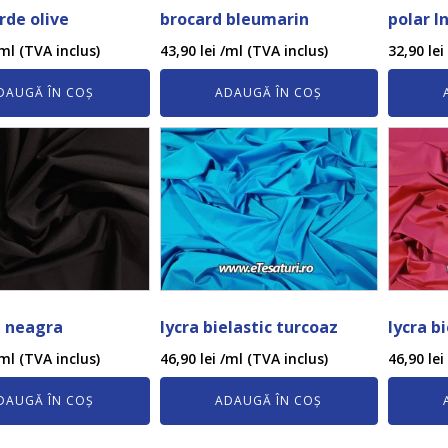
rde olive
brocard bleumarin
polar I
ml (TVA inclus)
43,90
lei
/ml (TVA inclus)
32,90
lei
DAUGĂ ÎN COȘ
ADAUGĂ ÎN COȘ
a neagra
lycra bielastic turcoaz
lycra b
ml (TVA inclus)
46,90
lei
/ml (TVA inclus)
46,90
lei
DAUGĂ ÎN COȘ
ADAUGĂ ÎN COȘ