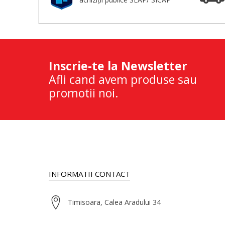
Inscrie-te la Newsletter
Afli cand avem produse sau
promotii noi.
INFORMATII CONTACT
Timisoara, Calea Aradului 34