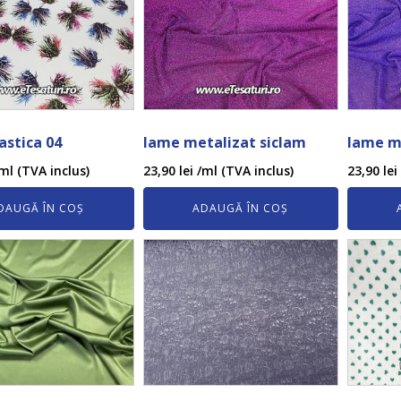
astica 04
lame metalizat siclam
lame m
ml (TVA inclus)
23,90
lei
/ml (TVA inclus)
23,90
lei
DAUGĂ ÎN COȘ
ADAUGĂ ÎN COȘ