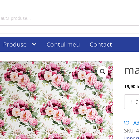
tă
ă:
Produse
Contul meu
Contact
ma
19,90
l
Cantitat
material
imperme
08
Ad
SKU:
4
imper