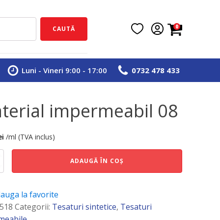
0
CAUTĂ
Luni - Vineri 9:00 - 17:00
0732 478 433
terial impermeabil 08
ei
/ml (TVA inclus)
e
ADAUGĂ ÎN COȘ
abil
auga la favorite
518
Categorii:
Tesaturi sintetice
,
Tesaturi
meabile