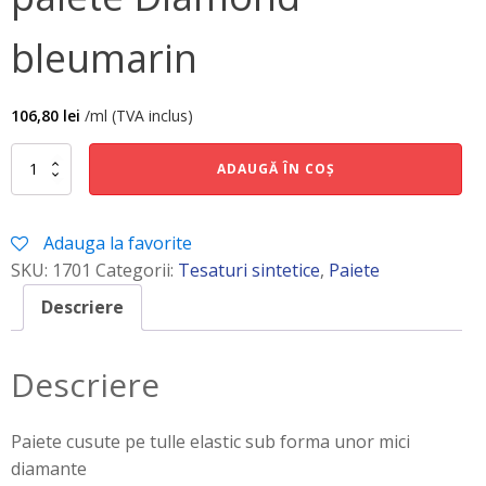
bleumarin
106,80
lei
/ml (TVA inclus)
Cantitate
ADAUGĂ ÎN COȘ
paiete
Diamond
bleumarin
Adauga la favorite
SKU:
1701
Categorii:
Tesaturi sintetice
,
Paiete
Descriere
Descriere
Paiete cusute pe tulle elastic sub forma unor mici
diamante