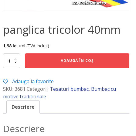
panglica tricolor 40mm
1,98
lei
/ml (TVA inclus)
Cantitate
ADAUGĂ ÎN COȘ
panglica
tricolor
40mm
Adauga la favorite
SKU:
3681
Categorii:
Tesaturi bumbac
,
Bumbac cu
motive traditionale
Descriere
Descriere