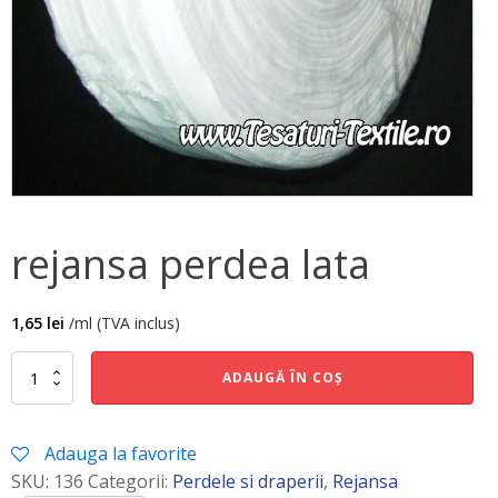
rejansa perdea lata
1,65
lei
/ml (TVA inclus)
Cantitate
ADAUGĂ ÎN COȘ
rejansa
perdea
lata
Adauga la favorite
SKU:
136
Categorii:
Perdele si draperii
,
Rejansa