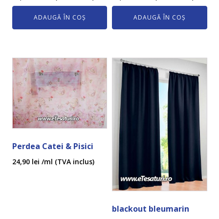
ADAUGĂ ÎN COȘ
ADAUGĂ ÎN COȘ
Perdea Catei & Pisici
24,90
lei
/ml (TVA inclus)
blackout bleumarin