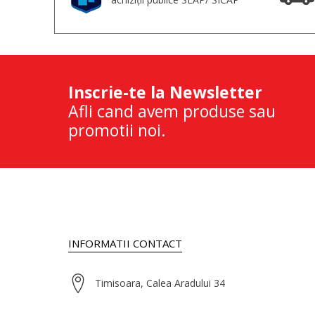
Inscrie-te la Newsletter
Afli cand avem produse sau
promotii noi.
INFORMATII CONTACT
Timisoara, Calea Aradului 34