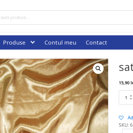
tă
ă:
Produse
Contul meu
Contact
sa
15,90
l
Cantitat
saten
elastic
auriu
Ad
SKU:
6