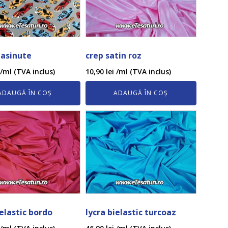
Masinute
crep satin roz
/ml (TVA inclus)
10,90
lei
/ml (TVA inclus)
ADAUGĂ ÎN COȘ
ADAUGĂ ÎN COȘ
ielastic bordo
lycra bielastic turcoaz