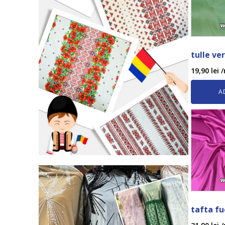
tulle ver
19,90
lei
/
A
tafta fu