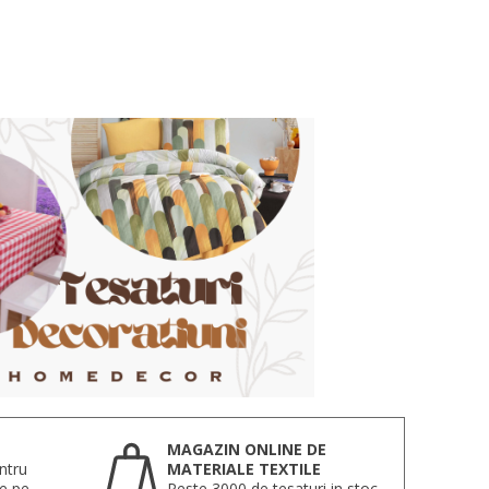
MAGAZIN ONLINE DE
ntru
MATERIALE TEXTILE
te pe
Peste 3000 de tesaturi in stoc