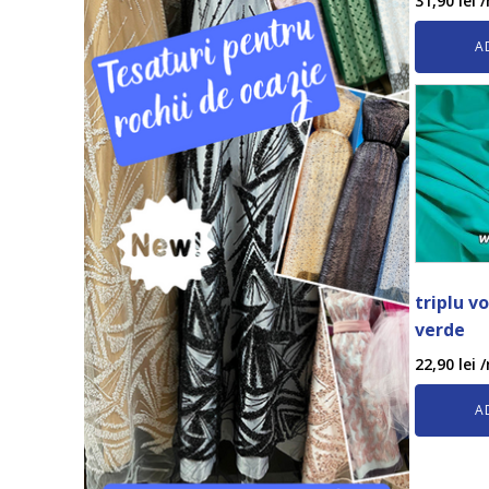
31,90
lei
/
A
triplu v
verde
22,90
lei
/
A