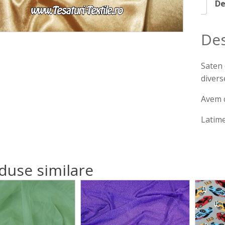
De
Des
Saten 
diverse
Avem c
Latime
duse similare