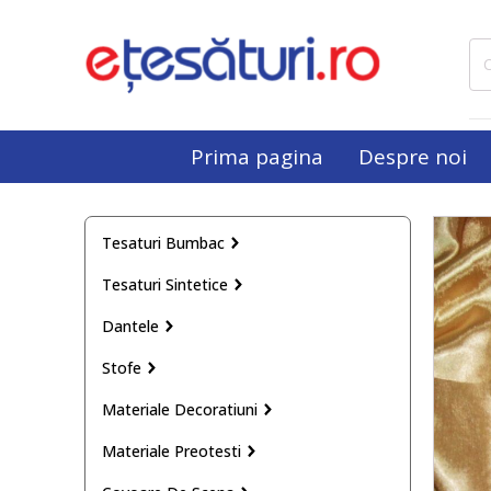
Cau
dup
Prima pagina
Despre noi
Tesaturi Bumbac
Tesaturi Sintetice
Dantele
Stofe
Materiale Decoratiuni
Materiale Preotesti