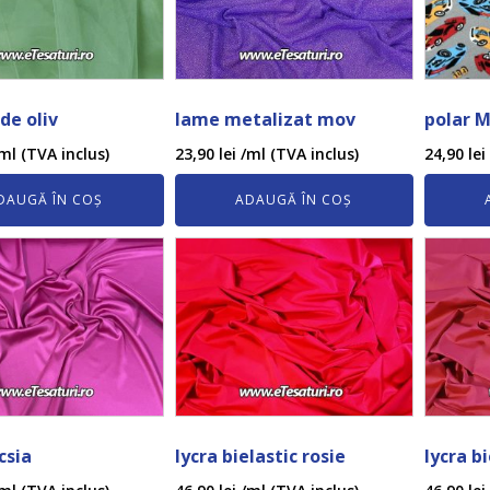
de oliv
lame metalizat mov
polar 
ml (TVA inclus)
23,90
lei
/ml (TVA inclus)
24,90
lei
DAUGĂ ÎN COȘ
ADAUGĂ ÎN COȘ
csia
lycra bielastic rosie
lycra b