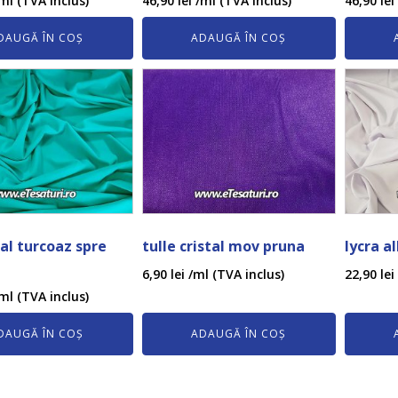
ml (TVA inclus)
46,90
lei
/ml (TVA inclus)
46,90
lei
DAUGĂ ÎN COȘ
ADAUGĂ ÎN COȘ
oal turcoaz spre
tulle cristal mov pruna
lycra a
6,90
lei
/ml (TVA inclus)
22,90
lei
ml (TVA inclus)
DAUGĂ ÎN COȘ
ADAUGĂ ÎN COȘ