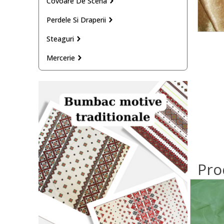
Covoare De Scena
Perdele Si Draperii
Steaguri
Mercerie
Pro