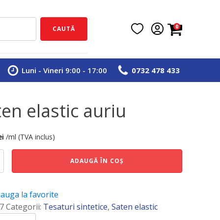
0
CAUTĂ
Luni - Vineri 9:00 - 17:00
0732 478 433
ten elastic auriu
ei
/ml (TVA inclus)
e
ADAUGĂ ÎN COȘ
auga la favorite
7
Categorii:
Tesaturi sintetice
,
Saten elastic