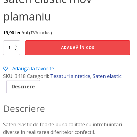
plamaniu
15,90
lei
/ml (TVA inclus)
Cantitate
ADAUGĂ ÎN COȘ
saten
elastic
mov
Adauga la favorite
plamaniu
SKU:
3418
Categorii:
Tesaturi sintetice
,
Saten elastic
Descriere
Descriere
Saten elastic de foarte buna calitate cu intrebuintari
diverse in realizarea diferitelor confectii.