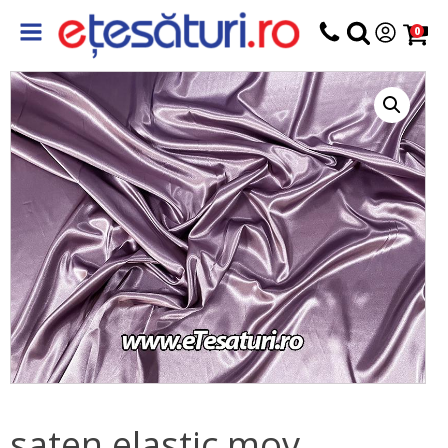
0
saten elastic mov