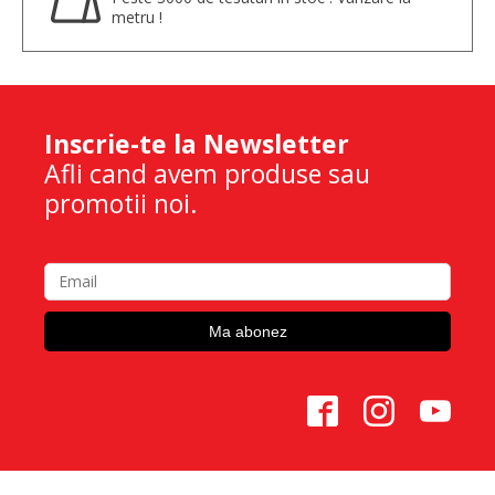
metru !
Inscrie-te la Newsletter
Afli cand avem produse sau
promotii noi.