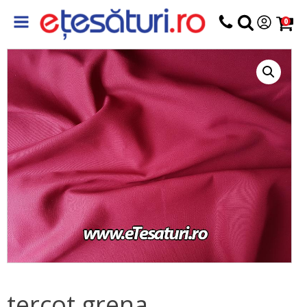
0
tercot grena