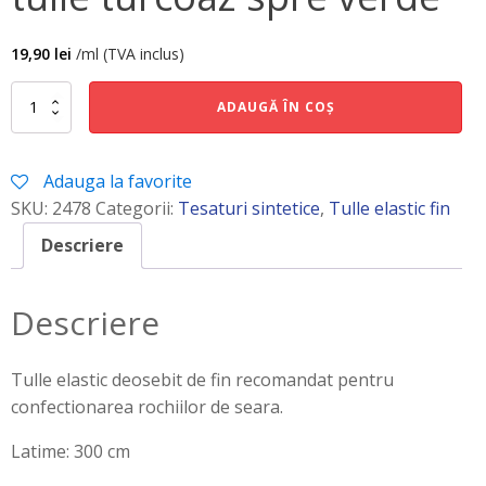
19,90
lei
/ml (TVA inclus)
Cantitate
ADAUGĂ ÎN COȘ
tulle
turcoaz
spre
Adauga la favorite
verde
SKU:
2478
Categorii:
Tesaturi sintetice
,
Tulle elastic fin
Descriere
Descriere
Tulle elastic deosebit de fin recomandat pentru
confectionarea rochiilor de seara.
Latime: 300 cm