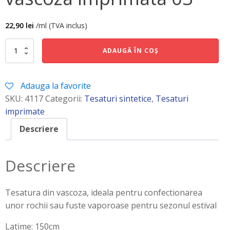
22,90
lei
/ml (TVA inclus)
Cantitate
ADAUGĂ ÎN COȘ
vascoza
imprimata
03
Adauga la favorite
SKU:
4117
Categorii:
Tesaturi sintetice
,
Tesaturi
imprimate
Descriere
Descriere
Tesatura din vascoza, ideala pentru confectionarea
unor rochii sau fuste vaporoase pentru sezonul estival
Latime: 150cm