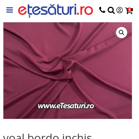
0
voal bordo inchis