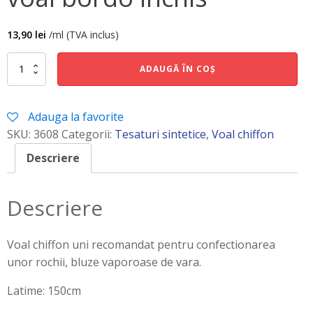
13,90
lei
/ml (TVA inclus)
Cantitate
ADAUGĂ ÎN COȘ
voal
bordo
inchis
Adauga la favorite
SKU:
3608
Categorii:
Tesaturi sintetice
,
Voal chiffon
Descriere
Descriere
Voal chiffon uni recomandat pentru confectionarea
unor rochii, bluze vaporoase de vara.
Latime: 150cm