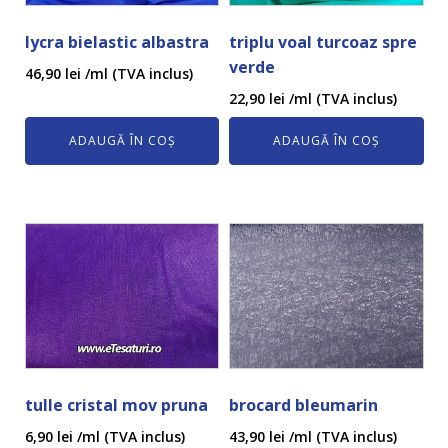
lycra bielastic albastra
triplu voal turcoaz spre
verde
46,90
lei
/ml (TVA inclus)
22,90
lei
/ml (TVA inclus)
ADAUGĂ ÎN COȘ
ADAUGĂ ÎN COȘ
tulle cristal mov pruna
brocard bleumarin
6,90
lei
/ml (TVA inclus)
43,90
lei
/ml (TVA inclus)