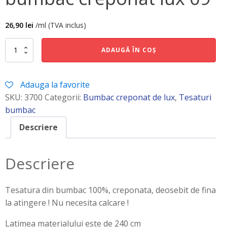
26,90
lei
/ml (TVA inclus)
Cantitate
ADAUGĂ ÎN COȘ
bumbac
creponat
lux
Adauga la favorite
09
SKU:
3700
Categorii:
Bumbac creponat de lux
,
Tesaturi
bumbac
Descriere
Descriere
Tesatura din bumbac 100%, creponata, deosebit de fina
la atingere ! Nu necesita calcare !
Latimea materialului este de 240 cm