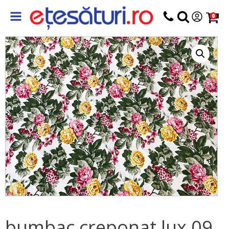
0
bumbac creponat lux 09