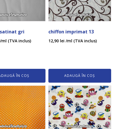
 satinat gri
chiffon imprimat 13
/ml (TVA inclus)
12,90
lei
/ml (TVA inclus)
ADAUGĂ ÎN COȘ
ADAUGĂ ÎN COȘ