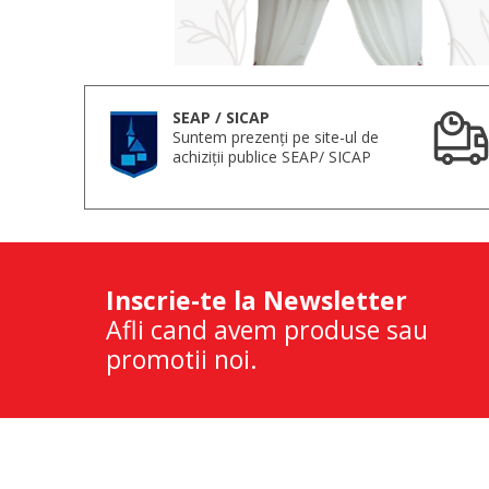
SEAP / SICAP
Suntem prezenți pe site-ul de
achiziții publice SEAP/ SICAP
Inscrie-te la Newsletter
Afli cand avem produse sau
promotii noi.