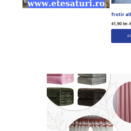
frotir a
41,90
lei
/
A