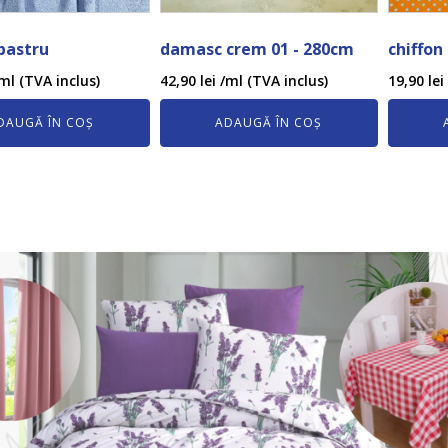
lbastru
damasc crem 01 - 280cm
chiffon
ml (TVA inclus)
42,90
lei
/ml (TVA inclus)
19,90
lei
DAUGĂ ÎN COȘ
ADAUGĂ ÎN COȘ