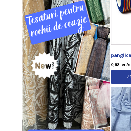
panglica
0,68
lei
/m
A