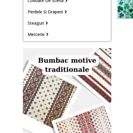
Covoare De Scena
Perdele Si Draperii
Steaguri
Mercerie