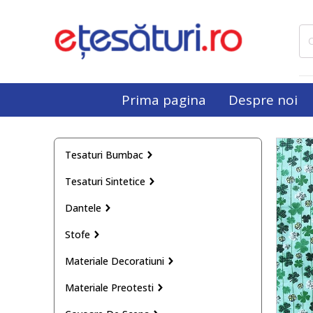
Cau
dup
Prima pagina
Despre noi
Tesaturi Bumbac
Tesaturi Sintetice
Dantele
Stofe
Materiale Decoratiuni
Materiale Preotesti