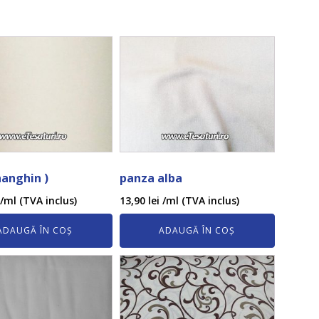
nanghin )
panza alba
/ml (TVA inclus)
13,90
lei
/ml (TVA inclus)
ADAUGĂ ÎN COȘ
ADAUGĂ ÎN COȘ