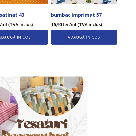
 satinat 43
bumbac imprimat 57
/ml (TVA inclus)
16,90
lei
/ml (TVA inclus)
ADAUGĂ ÎN COȘ
ADAUGĂ ÎN COȘ