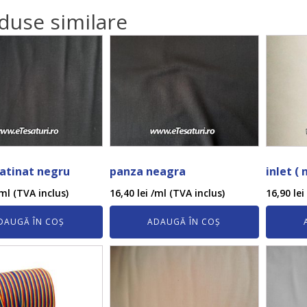
duse similare
satinat negru
panza neagra
inlet ( 
ml (TVA inclus)
16,40
lei
/ml (TVA inclus)
16,90
lei
DAUGĂ ÎN COȘ
ADAUGĂ ÎN COȘ