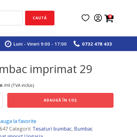
0
CAUTĂ
Luni - Vineri 9:00 - 17:00
0732 478 433
mbac imprimat 29
ei
/ml (TVA inclus)
e
ADAUGĂ ÎN COȘ
t
auga la favorite
647
Categorii:
Tesaturi bumbac
,
Bumbac
mat import Ungaria