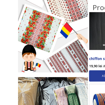
Pro
chiffon 
19,90
lei
/
A