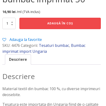
16,90
lei
/ml (TVA inclus)
Cantitate
ADAUGĂ ÎN COȘ
bumbac
imprimat
50
Adauga la favorite
SKU:
4476
Categorii:
Tesaturi bumbac
,
Bumbac
imprimat import Ungaria
Descriere
Descriere
Material textil din bumbac 100 %, cu diverse imprimeuri
deosebite.
Tesatura este importata din Ungaria fiind de o calitate