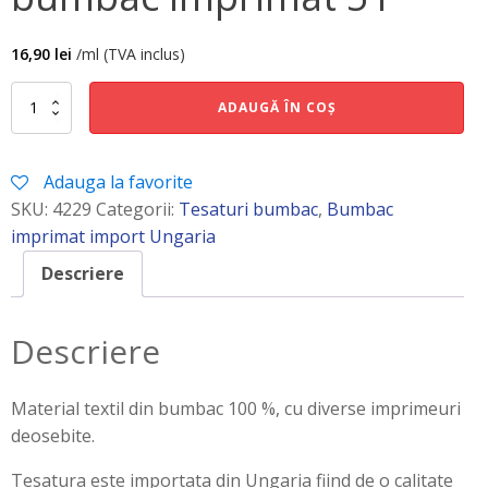
16,90
lei
/ml (TVA inclus)
Cantitate
ADAUGĂ ÎN COȘ
bumbac
imprimat
51
Adauga la favorite
SKU:
4229
Categorii:
Tesaturi bumbac
,
Bumbac
imprimat import Ungaria
Descriere
Descriere
Material textil din bumbac 100 %, cu diverse imprimeuri
deosebite.
Tesatura este importata din Ungaria fiind de o calitate