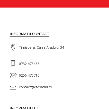
INFORMATII CONTACT
Timisoara, Calea Aradului 34
0732 478433
0256 475710
contact@etesaturi.ro
INFORMATII UTILE